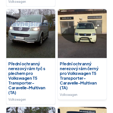
Volkswagen
Přední ochranný
Přední ochranný
nerezový rám tyč s
nerezový rám černý
plechem pro
pro Volkswagen T5
Volkswagen T5
Transporter-
Transporter-
Caravelle-Multivan
Caravelle-Multivan
(TA)
(TA)
Volkswagen
Volkswagen