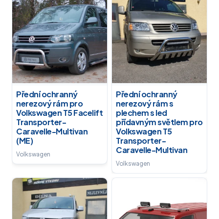
Přední ochranný
Přední ochranný
nerezový rám pro
nerezový rám s
Volkswagen T5 Facelift
plechem s led
Transporter-
přídavným světlem pro
Caravelle-Multivan
Volkswagen T5
(ME)
Transporter-
Caravelle-Multivan
Volkswagen
Volkswagen