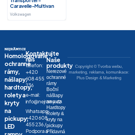
Transporter-
Caravelle-Multivan
Volkswagen
Kontaktujte
Homologované
nás
Naše
ochranné
produkty
telefon:
Copyright © Tvorba webu,
rámy,
Nerezové
+420
marketing, reklama, komunikace:
ochranné
608 455
Plus Design & Marketing
nášlapy,
rámy
236
hardtopy,
Boční
rolety a
e-mail:
nášlapy
info@nejramy.cz
na auta
kryty
Hardtopy
na
Whatsapp:
Rolety &
+420 608
pickupy,
kryty na
455 236 /
LED
pickupy
Podpora a
Přídavná
rampy