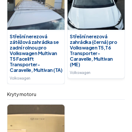
Střešní nerezová
Střešní nerezová
zátěžová zahrádka se
zahrádka (černá) pro
zadní rolnou pro
Volkswagen T5,T6
Volkswagen Multivan
Transporter-
T5 Facelift
Caravelle, Multivan
Transporter-
(ME)
Caravelle, Multivan (TA)
Volkswagen
Volkswagen
Kryty motoru