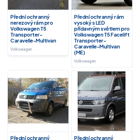
Přední ochranný
Přední ochranný rám
nerezový rám pro
vysoký s LED
Volkswagen T5
přídavným světlem pro
Transporter-
Volkswagen T5 Facelift
Caravelle-Multivan
Transporter-
Caravelle-Multivan
Volkswagen
(ME)
Volkswagen
Přední ochranný
Přední ochranný