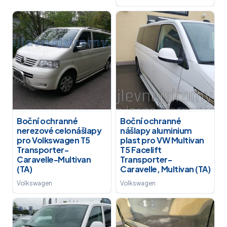
Boční ochranné
Boční ochranné
nerezové celonášlapy
nášlapy aluminium
pro Volkswagen T5
plast pro VW Multivan
Transporter-
T5 Facelift
Caravelle-Multivan
Transporter-
(TA)
Caravelle, Multivan (TA)
Volkswagen
Volkswagen