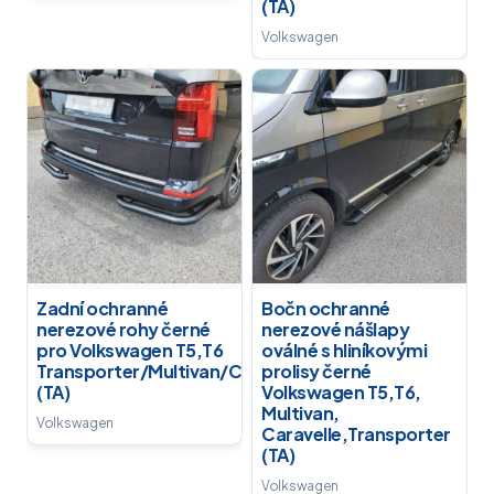
(TA)
Volkswagen
Zadní ochranné
Bočn ochranné
nerezové rohy černé
nerezové nášlapy
pro Volkswagen T5,T6
oválné s hliníkovými
Transporter/Multivan/Caravelle
prolisy černé
(TA)
Volkswagen T5,T6,
Multivan,
Volkswagen
Caravelle,Transporter
(TA)
Volkswagen