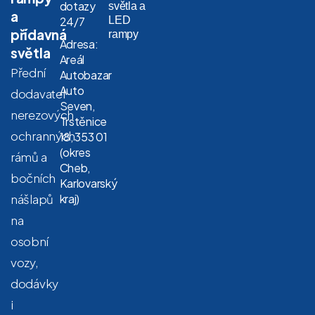
dotazy
světla a
a
LED
24/7
přídavná
rampy
Adresa:
světla
Areál
Přední
Autobazar
Auto
dodavatel
Seven,
nerezových
Trstěnice
ochranných
18, 353 01
(okres
rámů a
Cheb,
bočních
Karlovarský
nášlapů
kraj)
na
osobní
vozy,
dodávky
i