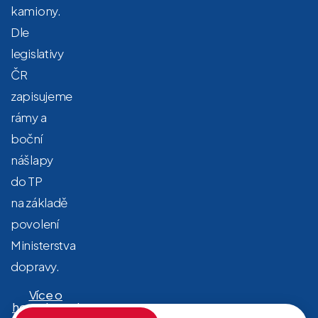
kamiony.
Dle
legislativy
ČR
zapisujeme
rámy a
boční
nášlapy
do TP
na základě
povolení
Ministerstva
dopravy.
Více o
homologaci