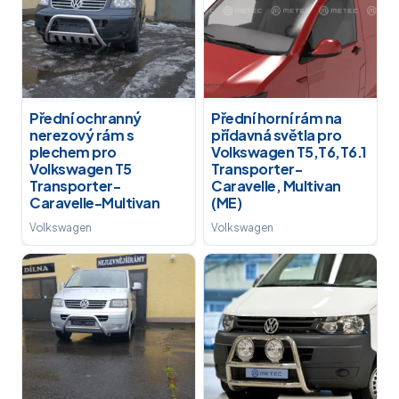
Přední ochranný
Přední horní rám na
nerezový rám s
přídavná světla pro
plechem pro
Volkswagen T5,T6,T6.1
Volkswagen T5
Transporter-
Transporter-
Caravelle, Multivan
Caravelle-Multivan
(ME)
Volkswagen
Volkswagen