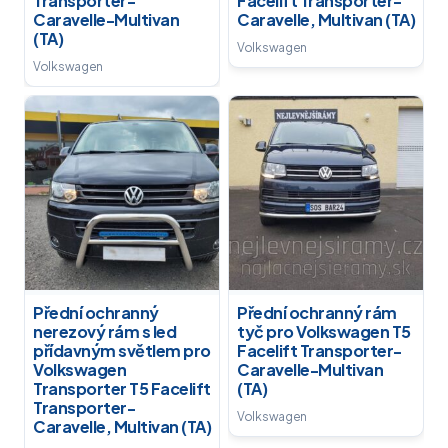
Transporter-
Facelift Transporter-
Caravelle-Multivan
Caravelle, Multivan (TA)
(TA)
Volkswagen
Volkswagen
Přední ochranný
Přední ochranný rám
nerezový rám s led
tyč pro Volkswagen T5
přídavným světlem pro
Facelift Transporter-
Volkswagen
Caravelle-Multivan
Transporter T5 Facelift
(TA)
Transporter-
Volkswagen
Caravelle, Multivan (TA)