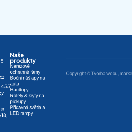
Naše
produkty
55
Nerezové
ochranné rámy
Copyright © Tvorba webu, marke
.cz
Boční nášlapy na
auta
 455
Hardtopy
zy
Rolety & kryty na
pickupy
Přídavná světla a
zar
LED rampy
 18,