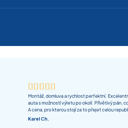





Montáž, domluva a rychlost perfektní. Excelentní
auta s možností výletu po okolí. Přívětivý pán, co
A cena, pro kterou stojí za to přejet celou republ
Karel Ch.