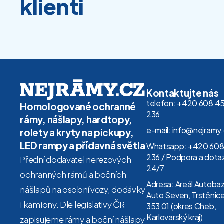
klienti
Kontaktujte nás
telefon: +420 608 4
Homologované ochranné
236
rámy, nášlapy, hardtopy,
e-mail: info@nejramy
rolety a kryty na pickupy,
LED rampy a přídavná světla
Whatsapp: +420 608
236 / Podpora a dota
Přední dodavatel nerezových
24/7
ochranných rámů a bočních
Adresa: Areál Autoba
nášlapů na osobní vozy, dodávky
Auto Seven, Trstěnice
i kamiony. Dle legislativy ČR
353 01 (okres Cheb,
Karlovarský kraj)
zapisujeme rámy a boční nášlapy