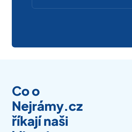
Co o
Nejrámy.cz
říkají naši