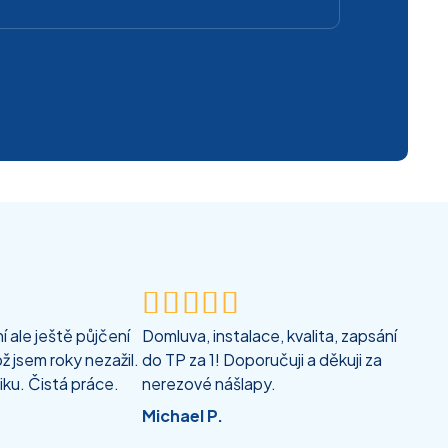





 ale ještě půjčení
Domluva, instalace, kvalita, zapsání
ž jsem roky nezažil.
do TP za 1! Doporučuji a děkuji za
iku. Čistá práce.
nerezové nášlapy.
Michael P.