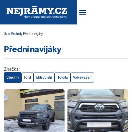
Úvod
›
Produkty
›
Přední navijáky
Přední navijáky
Značka:
Všechny
Ford
Mitsubishi
Toyota
Volkswagen