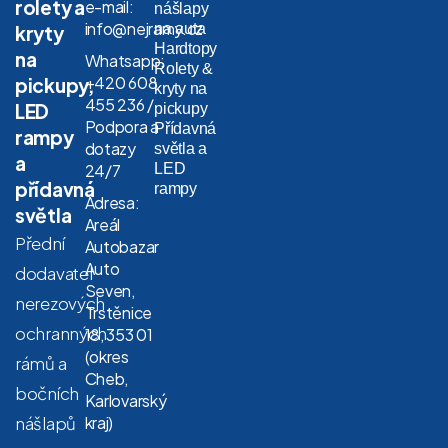
rolety a
e-mail:
nášlapy
info@nejramy.cz
na auta
kryty
Hardtopy
na
Whatsapp:
Rolety &
+420 608
pickupy,
kryty na
455 236 /
LED
pickupy
Podpora a
Přídavná
rampy
dotazy
světla a
a
LED
24/7
přídavná
rampy
Adresa:
světla
Areál
Přední
Autobazar
Auto
dodavatel
Seven,
nerezových
Trstěnice
ochranných
18, 353 01
(okres
rámů a
Cheb,
bočních
Karlovarský
nášlapů
kraj)