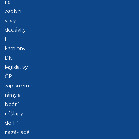
na
osobní
vozy,
dodávky
i
kamiony.
Dle
legislativy
ČR
zapisujeme
rámy a
boční
nášlapy
do TP
na základě