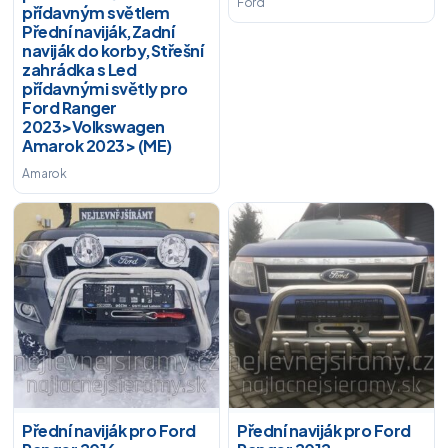
Ford
přídavným světlem
Přední naviják,Zadní
naviják do korby,Střešní
zahrádka s Led
přídavnými světly pro
Ford Ranger
2023>Volkswagen
Amarok 2023> (ME)
Amarok
Přední naviják pro Ford
Přední naviják pro Ford