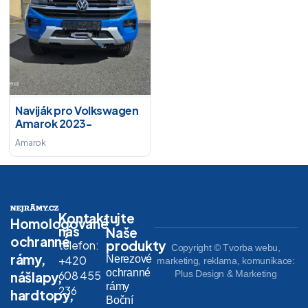
Naviják pro Volkswagen
Amarok 2023-
Amarok
Kontaktujte
Homologované
nás
Naše
ochranné
produkty
telefon:
Copyright © Tvorba webu,
rámy,
Nerezové
+420
marketing, reklama, komunikace:
ochranné
608 455
Plus Design & Marketing
nášlapy,
rámy
236
hardtopy,
Boční