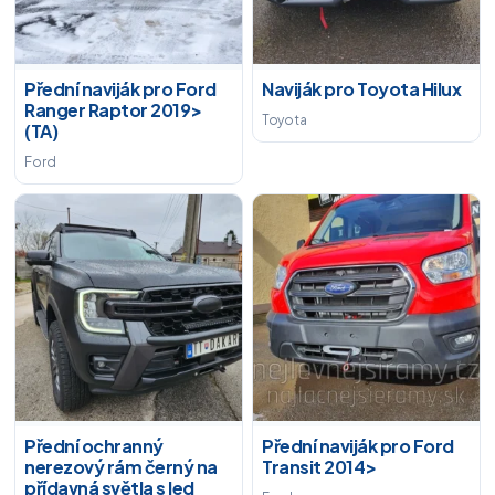
Přední naviják pro Ford
Naviják pro Toyota Hilux
Ranger Raptor 2019>
Toyota
(TA)
Ford
Přední ochranný
Přední naviják pro Ford
nerezový rám černý na
Transit 2014>
přídavná světla s led