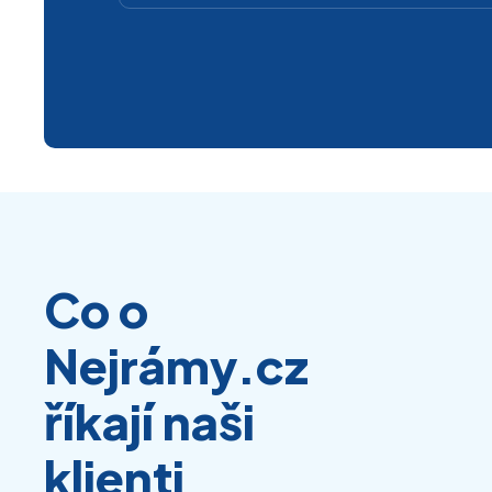
Co o
Nejrámy.cz
říkají naši
klienti