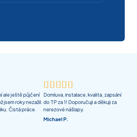





 ale ještě půjčení
Domluva, instalace, kvalita, zapsání
ž jsem roky nezažil.
do TP za 1! Doporučuji a děkuji za
iku. Čistá práce.
nerezové nášlapy.
Michael P.