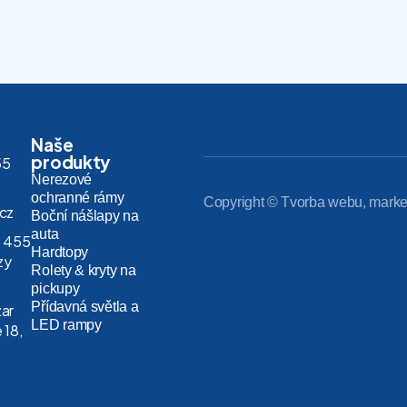
Naše
produkty
55
Nerezové
ochranné rámy
Copyright © Tvorba webu, marke
.cz
Boční nášlapy na
auta
 455
Hardtopy
zy
Rolety & kryty na
pickupy
Přídavná světla a
zar
LED rampy
 18,