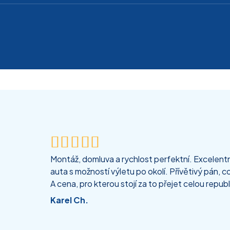





Montáž, domluva a rychlost perfektní. Excelentní
auta s možností výletu po okolí. Přívětivý pán, co
A cena, pro kterou stojí za to přejet celou republ
Karel Ch.