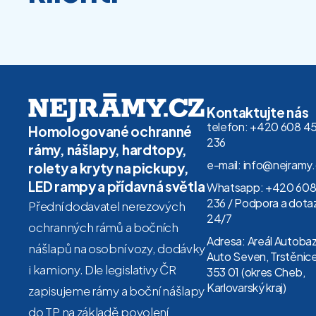
Kontaktujte nás
telefon: +420 608 4
Homologované ochranné
236
rámy, nášlapy, hardtopy,
e-mail: info@nejramy
rolety a kryty na pickupy,
LED rampy a přídavná světla
Whatsapp: +420 608
236 / Podpora a dota
Přední dodavatel nerezových
24/7
ochranných rámů a bočních
Adresa: Areál Autoba
nášlapů na osobní vozy, dodávky
Auto Seven, Trstěnice
i kamiony. Dle legislativy ČR
353 01 (okres Cheb,
Karlovarský kraj)
zapisujeme rámy a boční nášlapy
do TP na základě povolení