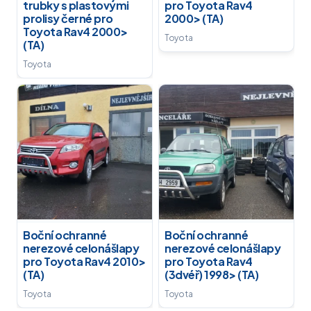
trubky s plastovými
pro Toyota Rav4
prolisy černé pro
2000> (TA)
Toyota Rav4 2000>
Toyota
(TA)
Toyota
Boční ochranné
Boční ochranné
nerezové celonášlapy
nerezové celonášlapy
pro Toyota Rav4 2010>
pro Toyota Rav4
(TA)
(3dvéř) 1998> (TA)
Toyota
Toyota