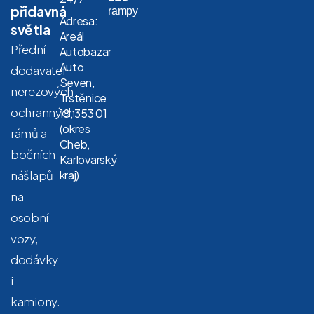
přídavná
rampy
Adresa:
světla
Areál
Přední
Autobazar
Auto
dodavatel
Seven,
nerezových
Trstěnice
ochranných
18, 353 01
(okres
rámů a
Cheb,
bočních
Karlovarský
nášlapů
kraj)
na
osobní
vozy,
dodávky
i
kamiony.