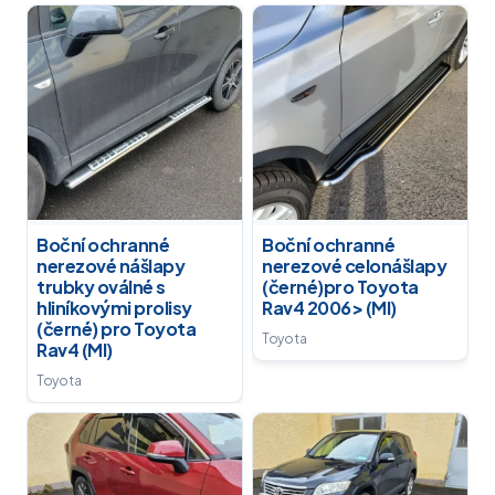
Boční ochranné
Boční ochranné
nerezové nášlapy
nerezové celonášlapy
trubky oválné s
(černé)pro Toyota
hliníkovými prolisy
Rav4 2006> (MI)
(černé) pro Toyota
Toyota
Rav4 (MI)
Toyota