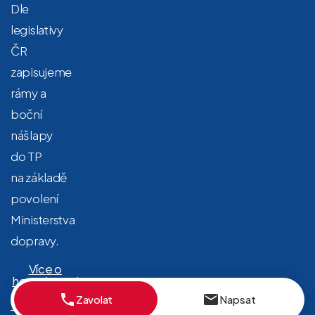
Dle
legislativy
ČR
zapisujeme
rámy a
boční
nášlapy
do TP
na základě
povolení
Ministerstva
dopravy.
Více o
homologaci
a zápisu do
Zavolat
Napsat
technických