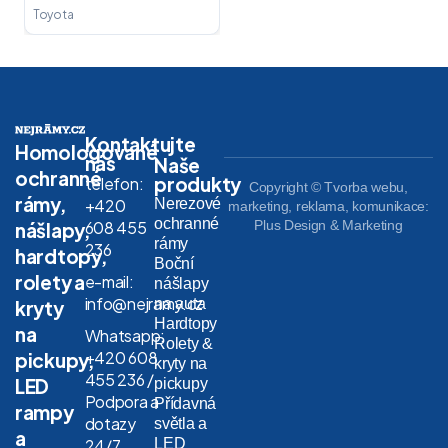
Toyota
Kontaktujte
Homologované
nás
Naše
ochranné
produkty
telefon:
Copyright © Tvorba webu,
rámy,
Nerezové
+420
marketing, reklama, komunikace:
ochranné
608 455
Plus Design & Marketing
nášlapy,
rámy
236
hardtopy,
Boční
rolety a
e-mail:
nášlapy
info@nejramy.cz
na auta
kryty
Hardtopy
na
Whatsapp:
Rolety &
+420 608
pickupy,
kryty na
455 236 /
LED
pickupy
Podpora a
Přídavná
rampy
dotazy
světla a
a
LED
24/7