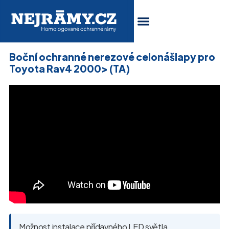
Boční ochranné nerezové celonášlapy pro
Toyota Rav4 2000> (TA)
Možnost instalace přídavného LED světla.