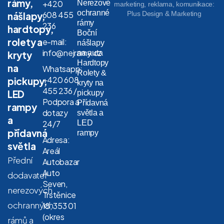
rámy,
Nerezové
+420
marketing, reklama, komunikace:
ochranné
608 455
Plus Design & Marketing
nášlapy,
rámy
236
hardtopy,
Boční
rolety a
e-mail:
nášlapy
info@nejramy.cz
na auta
kryty
Hardtopy
na
Whatsapp:
Rolety &
+420 608
pickupy,
kryty na
455 236 /
LED
pickupy
Podpora a
Přídavná
rampy
dotazy
světla a
a
LED
24/7
přídavná
rampy
Adresa:
světla
Areál
Přední
Autobazar
Auto
dodavatel
Seven,
nerezových
Trstěnice
ochranných
18, 353 01
(okres
rámů a