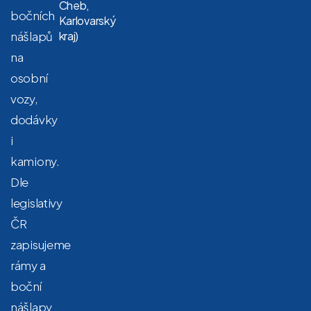
Cheb,
bočních
Karlovarský
nášlapů
kraj)
na
osobní
vozy,
dodávky
i
kamiony.
Dle
legislativy
ČR
zapisujeme
rámy a
boční
nášlapy