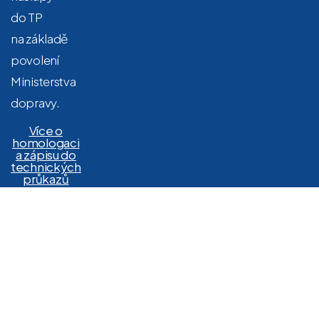
do TP
na základě
povolení
Ministerstva
dopravy.
Více o
homologaci
a zápisu do
technických
průkazů