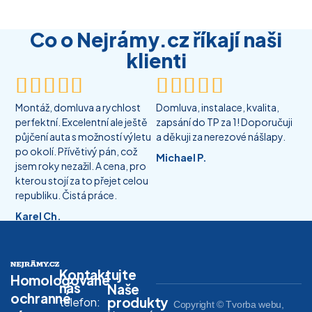
Co o Nejrámy.cz říkají naši
klienti










Montáž, domluva a rychlost
Domluva, instalace, kvalita,
perfektní. Excelentní ale ještě
zapsání do TP za 1! Doporučuji
půjčení auta s možností výletu
a děkuji za nerezové nášlapy.
po okolí. Přívětivý pán, což
Michael P.
jsem roky nezažil. A cena, pro
kterou stojí za to přejet celou
republiku. Čistá práce.
Karel Ch.
Kontaktujte
Homologované
nás
Naše
ochranné
produkty
telefon:
Copyright © Tvorba webu,