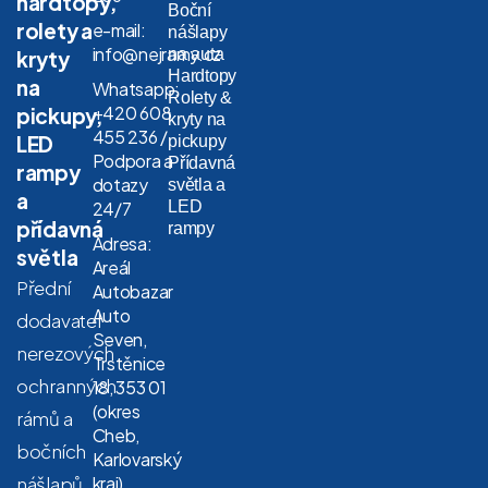
hardtopy,
Boční
rolety a
e-mail:
nášlapy
info@nejramy.cz
na auta
kryty
Hardtopy
na
Whatsapp:
Rolety &
+420 608
pickupy,
kryty na
455 236 /
LED
pickupy
Podpora a
Přídavná
rampy
dotazy
světla a
a
LED
24/7
přídavná
rampy
Adresa:
světla
Areál
Přední
Autobazar
Auto
dodavatel
Seven,
nerezových
Trstěnice
ochranných
18, 353 01
(okres
rámů a
Cheb,
bočních
Karlovarský
nášlapů
kraj)