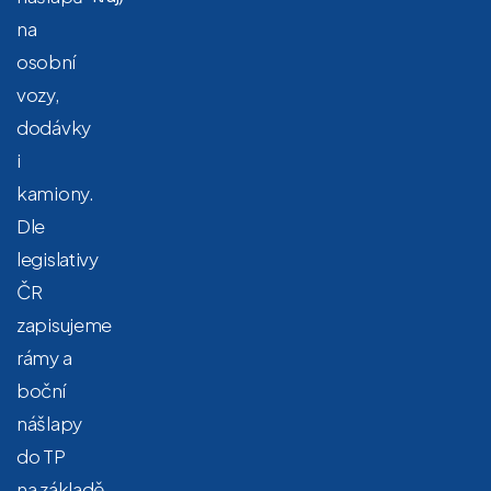
na
osobní
vozy,
dodávky
i
kamiony.
Dle
legislativy
ČR
zapisujeme
rámy a
boční
nášlapy
do TP
na základě