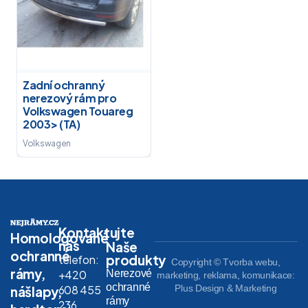
Zadní ochranný
nerezový rám pro
Volkswagen Touareg
2003> (TA)
Volkswagen
Kontaktujte
Homologované
nás
Naše
ochranné
produkty
telefon:
Copyright © Tvorba webu,
rámy,
Nerezové
+420
marketing, reklama, komunikace:
ochranné
608 455
Plus Design & Marketing
nášlapy,
rámy
236