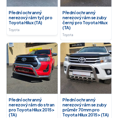
Přední ochranný
Přední ochranný
nerezový rám tyč pro
nerezový rám se zuby
Toyota Hilux (TA)
černý pro Toyota Hilux
(TA)
Toyota
Toyota
Přední ochranný
Přední ochranný
nerezový rám do stran
nerezový rám se zuby
pro Toyota Hilux 2015>
průměr 70mm pro
(TA)
Toyota Hilux 2015> (TA)