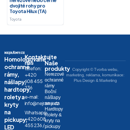
nerezové nebo černé
dvojité rohy pro
Toyota Hilux (TA)
Toyota
Kontaktujte
Homologované
nás
Naše
ochranné
produkty
telefon:
Copyright © Tvorba webu,
rámy,
Nerezové
+420
marketing, reklama, komunikace:
ochranné
608 455
Plus Design & Marketing
nášlapy,
rámy
236
hardtopy,
Boční
rolety a
e-mail:
nášlapy
info@nejramy.cz
na auta
kryty
Hardtopy
na
Whatsapp:
Rolety &
+420 608
pickupy,
kryty na
455 236 /
LED
pickupy