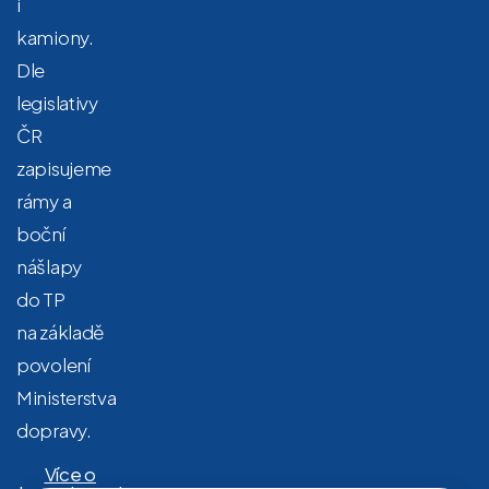
i
kamiony.
Dle
legislativy
ČR
zapisujeme
rámy a
boční
nášlapy
do TP
na základě
povolení
Ministerstva
dopravy.
Více o