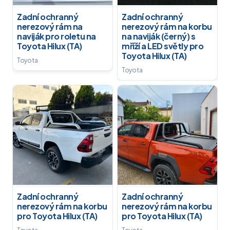
Zadní ochranný
Zadní ochranný
nerezový rám na
nerezový rám na korbu
naviják pro roletu na
na naviják (černý) s
Toyota Hilux (TA)
mříží a LED světly pro
Toyota Hilux (TA)
Toyota
Toyota
Zadní ochranný
Zadní ochranný
nerezový rám na korbu
nerezový rám na korbu
pro Toyota Hilux (TA)
pro Toyota Hilux (TA)