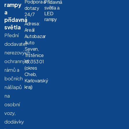
Podpora a
Přídavná
rampy
dotazy
světla a
a
LED
24/7
přídavná
rampy
Adresa:
světla
Areál
Přední
Autobazar
Auto
dodavatel
Seven,
nerezových
Trstěnice
ochranných
18, 353 01
(okres
rámů a
Cheb,
bočních
Karlovarský
nášlapů
kraj)
na
osobní
vozy,
dodávky