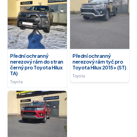
Přední ochranný
Přední ochranný
nerezový rám do stran
nerezový rám tyč pro
černý pro Toyota Hilux
Toyota Hilux 2015> (ST)
TA)
Toyota
Toyota