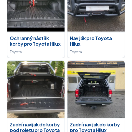
Ochranný nástřik
Naviják pro Toyota
korby pro Toyota Hilux
Hilux
Toyota
Toyota
Zadní navijak do korby
Zadní navijak do korby
pod roletu pro Toyota
pro Toyota Hilux