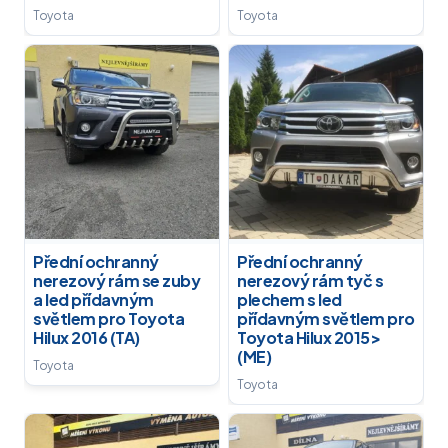
Toyota
Toyota
Přední ochranný
Přední ochranný
nerezový rám se zuby
nerezový rám tyč s
a led přídavným
plechem s led
světlem pro Toyota
přídavným světlem pro
Hilux 2016 (TA)
Toyota Hilux 2015>
(ME)
Toyota
Toyota