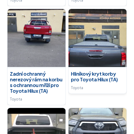
Toyota
Toyota
Zadní ochranný
Hliníkový kryt korby
nerezový rám na korbu
pro Toyota Hilux (TA)
s ochrannou mříží pro
Toyota
Toyota Hilux (TA)
Toyota