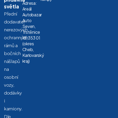
Adresa:
světla
Areál
Přední
Autobazar
Auto
dodavatel
Seven,
nerezových
Trstěnice
ochranných
18, 353 01
(okres
rámů a
Cheb,
bočních
Karlovarský
nášlapů
kraj)
na
osobní
vozy,
dodávky
i
kamiony.
Dle