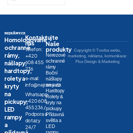
Kontaktujte
Homologované
nás
Naše
ochranné
produkty
telefon:
Copyright © Tvorba webu,
rámy,
Nerezové
+420
marketing, reklama, komunikace:
ochranné
608 455
Plus Design & Marketing
nášlapy,
rámy
236
hardtopy,
Boční
rolety a
e-mail:
nášlapy
info@nejramy.cz
na auta
kryty
Hardtopy
na
Whatsapp:
Rolety &
+420 608
pickupy,
kryty na
455 236 /
LED
pickupy
Podpora a
Přídavná
rampy
dotazy
světla a
a
LED
24/7
přídavná
rampy