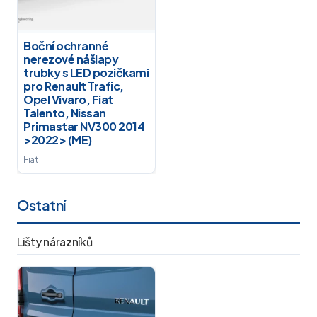
Boční ochranné
nerezové nášlapy
trubky s LED pozičkami
pro Renault Trafic,
Opel Vivaro, Fiat
Talento, Nissan
Primastar NV300 2014
>2022> (ME)
Fiat
Ostatní
Lišty nárazníků