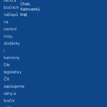
Cheb,
bočních
Karlovarský
nášlapů
kraj)
na
osobní
vozy,
dodávky
i
kamiony.
Dle
legislativy
ČR
zapisujeme
rámy a
boční