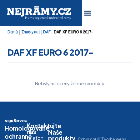
Domů
Značky aut
DAF
DAF XF EURO 6 2017-
|
|
|
DAF XF EURO 6 2017-
Nebyly nalezeny žádné produkty.
Kontaktujte
Homologované
nás
Naše
ochranné
produkty
telefon:
Copyright © Tvorba webu,