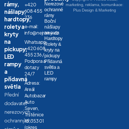
rámy,
Nerezové
+420
marketing, reklama, komunikace:
ochranné
608 455
Plus Design & Marketing
nášlapy,
rámy
236
hardtopy,
Boční
rolety a
e-mail:
nášlapy
info@nejramy.cz
na auta
kryty
Hardtopy
na
Whatsapp:
Rolety &
+420 608
pickupy,
kryty na
455 236 /
LED
pickupy
Podpora a
Přídavná
rampy
dotazy
světla a
a
LED
24/7
přídavná
rampy
Adresa:
světla
Areál
Přední
Autobazar
Auto
dodavatel
Seven,
nerezových
Trstěnice
ochranných
18, 353 01
(okres
rámů a