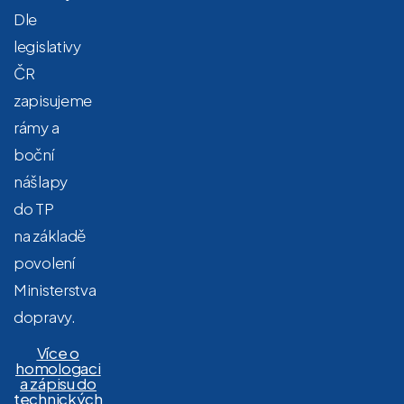
Dle
legislativy
ČR
zapisujeme
rámy a
boční
nášlapy
do TP
na základě
povolení
Ministerstva
dopravy.
Více o
homologaci
a zápisu do
technických