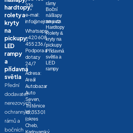
rámy
236
hardtopy,
Boční
rolety a
e-mail:
nášlapy
info@nejramy.cz
na auta
kryty
Hardtopy
na
Whatsapp:
Rolety &
+420 608
pickupy,
kryty na
455 236 /
LED
pickupy
Podpora a
Přídavná
rampy
dotazy
světla a
a
LED
24/7
přídavná
rampy
Adresa:
světla
Areál
Přední
Autobazar
Auto
dodavatel
Seven,
nerezových
Trstěnice
ochranných
18, 353 01
(okres
rámů a
Cheb,
bočních
Karlovarský