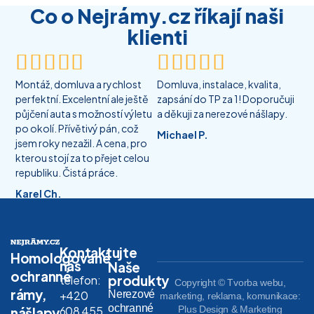
Co o Nejrámy.cz říkají naši
klienti










Montáž, domluva a rychlost
Domluva, instalace, kvalita,
perfektní. Excelentní ale ještě
zapsání do TP za 1! Doporučuji
půjčení auta s možností výletu
a děkuji za nerezové nášlapy.
po okolí. Přívětivý pán, což
Michael P.
jsem roky nezažil. A cena, pro
kterou stojí za to přejet celou
republiku. Čistá práce.
Karel Ch.
Kontaktujte
Homologované
nás
Naše
ochranné
produkty
telefon:
Copyright © Tvorba webu,
rámy,
Nerezové
+420
marketing, reklama, komunikace:
ochranné
608 455
Plus Design & Marketing
nášlapy,