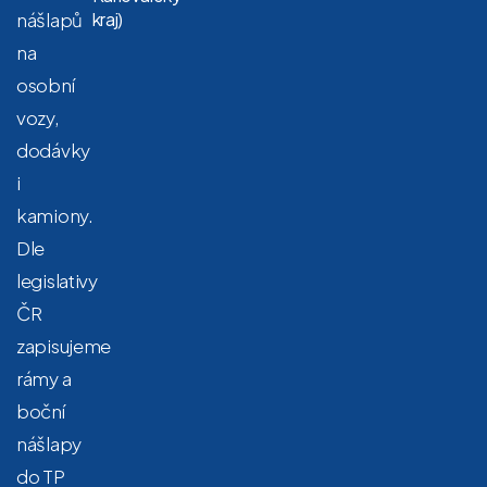
nášlapů
kraj)
na
osobní
vozy,
dodávky
i
kamiony.
Dle
legislativy
ČR
zapisujeme
rámy a
boční
nášlapy
do TP