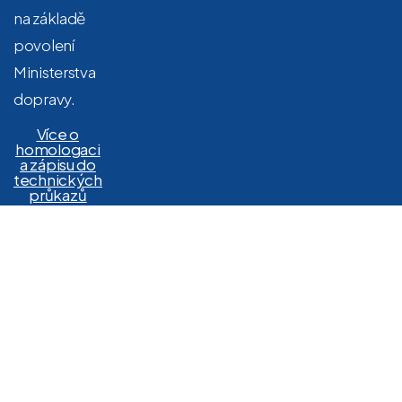
na základě
povolení
Ministerstva
dopravy.
Více o
homologaci
a zápisu do
technických
průkazů