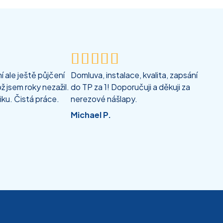





 ale ještě půjčení
Domluva, instalace, kvalita, zapsání
ž jsem roky nezažil.
do TP za 1! Doporučuji a děkuji za
iku. Čistá práce.
nerezové nášlapy.
Michael P.