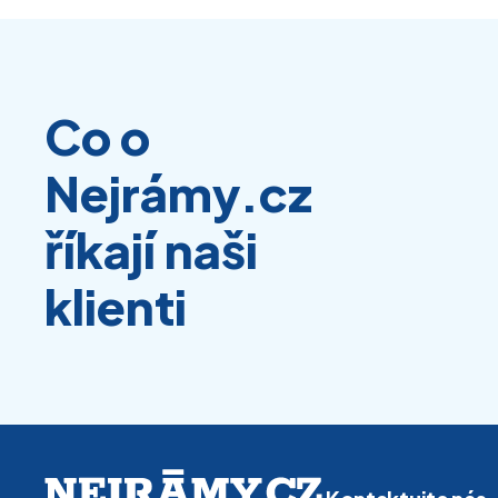
Co o
Nejrámy.cz
říkají naši
klienti