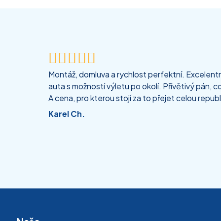





Montáž, domluva a rychlost perfektní. Excelentní
auta s možností výletu po okolí. Přívětivý pán, co
A cena, pro kterou stojí za to přejet celou republ
Karel Ch.