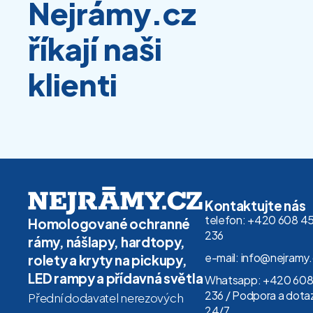
Nejrámy.cz
říkají naši
klienti
Kontaktujte nás
telefon: +420 608 4
Homologované ochranné
236
rámy, nášlapy, hardtopy,
e-mail: info@nejramy
rolety a kryty na pickupy,
LED rampy a přídavná světla
Whatsapp: +420 608
236 / Podpora a dota
Přední dodavatel nerezových
24/7