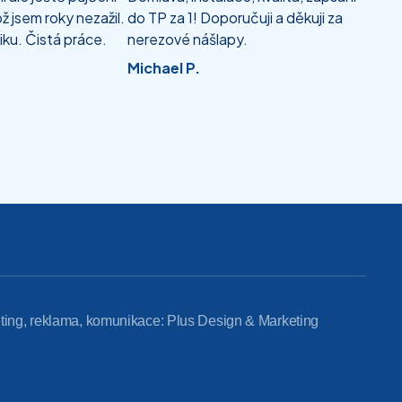
ž jsem roky nezažil.
do TP za 1! Doporučuji a děkuji za
iku. Čistá práce.
nerezové nášlapy.
Michael P.
ting, reklama, komunikace: Plus Design & Marketing