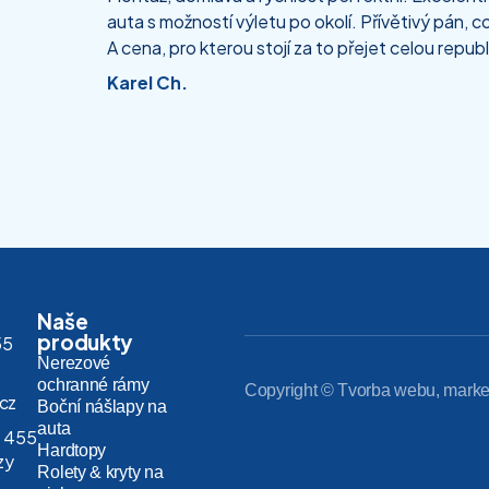
auta s možností výletu po okolí. Přívětivý pán, co
A cena, pro kterou stojí za to přejet celou republ
Karel Ch.
Naše
produkty
55
Nerezové
ochranné rámy
Copyright © Tvorba webu, marke
.cz
Boční nášlapy na
auta
 455
Hardtopy
zy
Rolety & kryty na