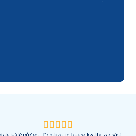





 ale ještě půjčení
Domluva, instalace, kvalita, zapsání