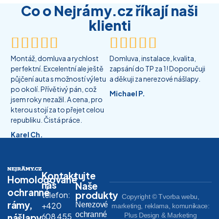
Co o Nejrámy.cz říkají naši
klienti










Montáž, domluva a rychlost
Domluva, instalace, kvalita,
perfektní. Excelentní ale ještě
zapsání do TP za 1! Doporučuji
půjčení auta s možností výletu
a děkuji za nerezové nášlapy.
po okolí. Přívětivý pán, což
Michael P.
jsem roky nezažil. A cena, pro
kterou stojí za to přejet celou
republiku. Čistá práce.
Karel Ch.
Kontaktujte
Homologované
nás
Naše
ochranné
produkty
telefon:
Copyright © Tvorba webu,
rámy,
Nerezové
+420
marketing, reklama, komunikace:
ochranné
608 455
Plus Design & Marketing
nášlapy,