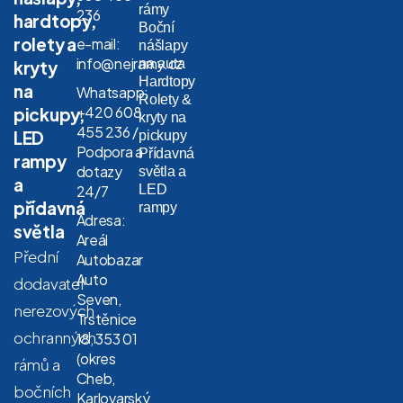
rámy
236
hardtopy,
Boční
rolety a
e-mail:
nášlapy
info@nejramy.cz
na auta
kryty
Hardtopy
na
Whatsapp:
Rolety &
+420 608
pickupy,
kryty na
455 236 /
LED
pickupy
Podpora a
Přídavná
rampy
dotazy
světla a
a
LED
24/7
přídavná
rampy
Adresa:
světla
Areál
Přední
Autobazar
Auto
dodavatel
Seven,
nerezových
Trstěnice
ochranných
18, 353 01
(okres
rámů a
Cheb,
bočních
Karlovarský