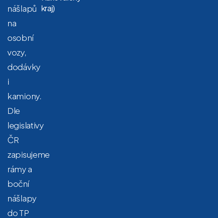
nášlapů
kraj)
na
osobní
vozy,
dodávky
i
kamiony.
Dle
legislativy
ČR
zapisujeme
rámy a
boční
nášlapy
do TP