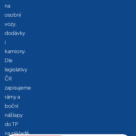
na
osobní
vozy,
dodávky
i
kamiony.
Dle
legislativy
ČR
zapisujeme
rámy a
boční
nášlapy
do TP
na základě