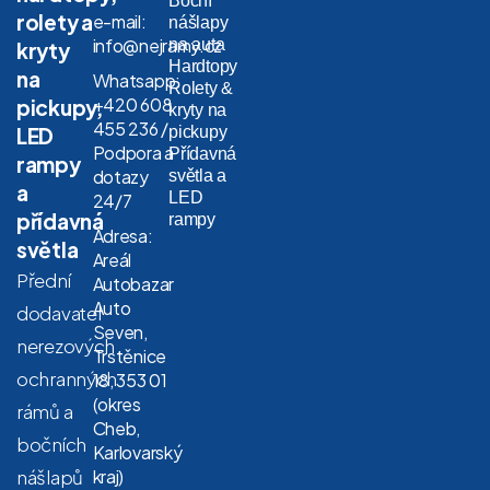
Boční
rolety a
e-mail:
nášlapy
info@nejramy.cz
na auta
kryty
Hardtopy
na
Whatsapp:
Rolety &
+420 608
pickupy,
kryty na
455 236 /
LED
pickupy
Podpora a
Přídavná
rampy
dotazy
světla a
a
LED
24/7
přídavná
rampy
Adresa:
světla
Areál
Přední
Autobazar
Auto
dodavatel
Seven,
nerezových
Trstěnice
ochranných
18, 353 01
(okres
rámů a
Cheb,
bočních
Karlovarský
nášlapů
kraj)