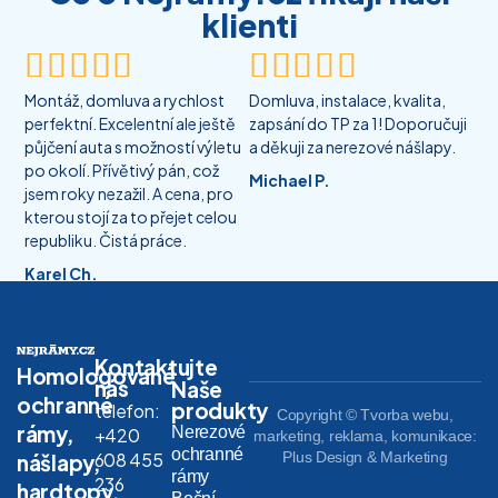
klienti










Montáž, domluva a rychlost
Domluva, instalace, kvalita,
perfektní. Excelentní ale ještě
zapsání do TP za 1! Doporučuji
půjčení auta s možností výletu
a děkuji za nerezové nášlapy.
po okolí. Přívětivý pán, což
Michael P.
jsem roky nezažil. A cena, pro
kterou stojí za to přejet celou
republiku. Čistá práce.
Karel Ch.
Kontaktujte
Homologované
nás
Naše
ochranné
produkty
telefon:
Copyright © Tvorba webu,
rámy,
Nerezové
+420
marketing, reklama, komunikace:
ochranné
608 455
Plus Design & Marketing
nášlapy,
rámy
236
hardtopy,