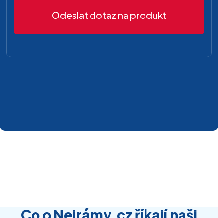
Odeslat dotaz na produkt
Co o Nejrámy.cz říkají naši