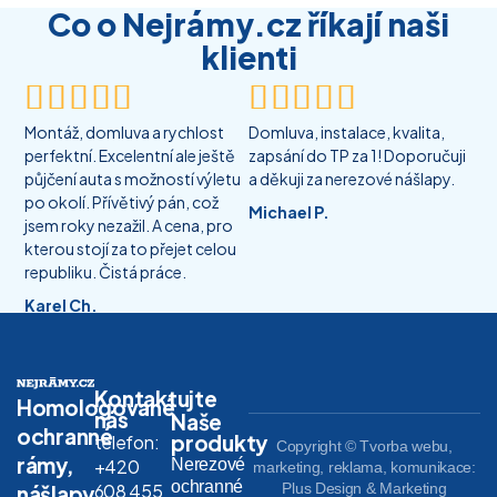
Co o Nejrámy.cz říkají naši
klienti










Montáž, domluva a rychlost
Domluva, instalace, kvalita,
perfektní. Excelentní ale ještě
zapsání do TP za 1! Doporučuji
půjčení auta s možností výletu
a děkuji za nerezové nášlapy.
po okolí. Přívětivý pán, což
Michael P.
jsem roky nezažil. A cena, pro
kterou stojí za to přejet celou
republiku. Čistá práce.
Karel Ch.
Kontaktujte
Homologované
nás
Naše
ochranné
produkty
telefon:
Copyright © Tvorba webu,
rámy,
Nerezové
+420
marketing, reklama, komunikace:
ochranné
608 455
Plus Design & Marketing
nášlapy,