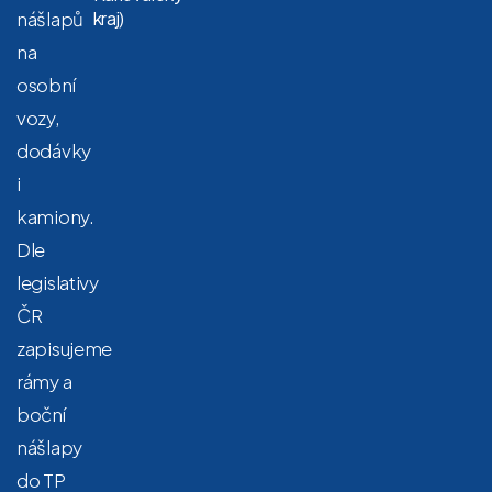
nášlapů
kraj)
na
osobní
vozy,
dodávky
i
kamiony.
Dle
legislativy
ČR
zapisujeme
rámy a
boční
nášlapy
do TP