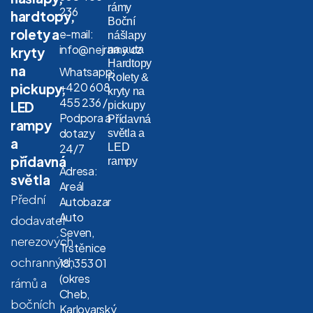
rámy
236
hardtopy,
Boční
rolety a
e-mail:
nášlapy
info@nejramy.cz
na auta
kryty
Hardtopy
na
Whatsapp:
Rolety &
+420 608
pickupy,
kryty na
455 236 /
LED
pickupy
Podpora a
Přídavná
rampy
dotazy
světla a
a
LED
24/7
přídavná
rampy
Adresa:
světla
Areál
Přední
Autobazar
Auto
dodavatel
Seven,
nerezových
Trstěnice
ochranných
18, 353 01
(okres
rámů a
Cheb,
bočních
Karlovarský