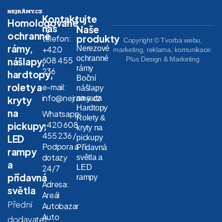
Kontaktujte
Homologované
nás
Naše
ochranné
produkty
telefon:
Copyright © Tvorba webu,
rámy,
Nerezové
+420
marketing, reklama, komunikace:
ochranné
608 455
Plus Design & Marketing
nášlapy,
rámy
236
hardtopy,
Boční
rolety a
e-mail:
nášlapy
info@nejramy.cz
na auta
kryty
Hardtopy
na
Whatsapp:
Rolety &
+420 608
pickupy,
kryty na
455 236 /
LED
pickupy
Podpora a
Přídavná
rampy
dotazy
světla a
a
LED
24/7
přídavná
rampy
Adresa:
světla
Areál
Přední
Autobazar
Auto
dodavatel