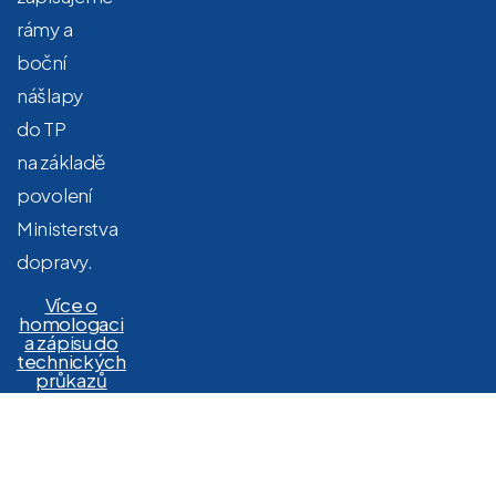
rámy a
boční
nášlapy
do TP
na základě
povolení
Ministerstva
dopravy.
Více o
homologaci
a zápisu do
technických
průkazů