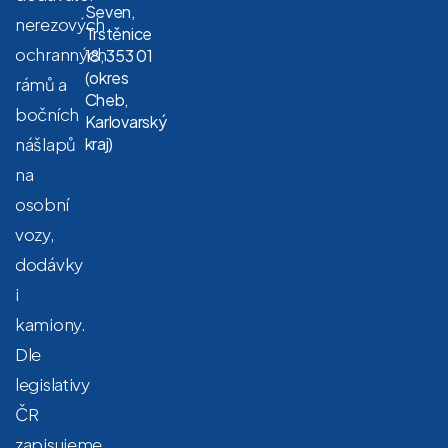
Seven,
nerezových
Trstěnice
ochranných
18, 353 01
(okres
rámů a
Cheb,
bočních
Karlovarský
nášlapů
kraj)
na
osobní
vozy,
dodávky
i
kamiony.
Dle
legislativy
ČR
zapisujeme