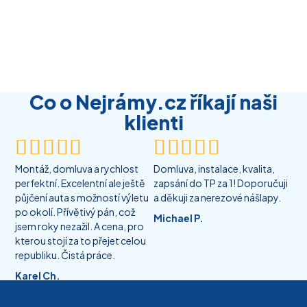
Co o Nejrámy.cz říkají naši
klienti










Montáž, domluva a rychlost
Domluva, instalace, kvalita,
perfektní. Excelentní ale ještě
zapsání do TP za 1! Doporučuji
půjčení auta s možností výletu
a děkuji za nerezové nášlapy.
po okolí. Přívětivý pán, což
Michael P.
jsem roky nezažil. A cena, pro
kterou stojí za to přejet celou
republiku. Čistá práce.
Karel Ch.