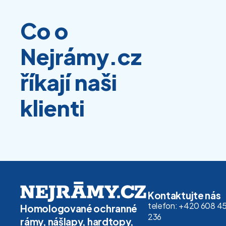
Co o
Nejrámy.cz
říkají naši
klienti
Kontaktujte nás
telefon: +420 608 4
Homologované ochranné
236
rámy, nášlapy, hardtopy,