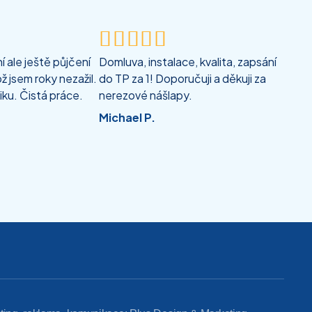





 ale ještě půjčení
Domluva, instalace, kvalita, zapsání
ž jsem roky nezažil.
do TP za 1! Doporučuji a děkuji za
iku. Čistá práce.
nerezové nášlapy.
Michael P.