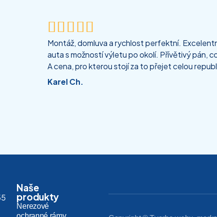





Montáž, domluva a rychlost perfektní. Excelentní
auta s možností výletu po okolí. Přívětivý pán, co
A cena, pro kterou stojí za to přejet celou republ
Karel Ch.
Naše
produkty
55
Nerezové
ochranné rámy