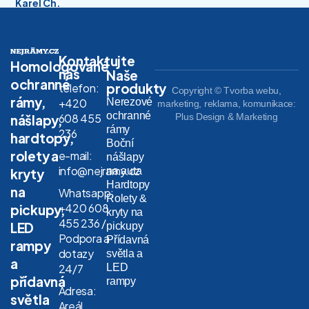
Karel Ch.
Kontaktujte
Homologované
nás
Naše
ochranné
produkty
telefon:
Copyright © Tvorba webu,
rámy,
Nerezové
+420
marketing, reklama, komunikace:
ochranné
608 455
Plus Design & Marketing
nášlapy,
rámy
236
hardtopy,
Boční
rolety a
e-mail:
nášlapy
info@nejramy.cz
na auta
kryty
Hardtopy
na
Whatsapp:
Rolety &
+420 608
pickupy,
kryty na
455 236 /
LED
pickupy
Podpora a
Přídavná
rampy
dotazy
světla a
a
LED
24/7
přídavná
rampy
Adresa:
světla
Areál