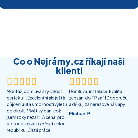
Co o Nejrámy.cz říkají naši
klienti










Montáž, domluva a rychlost
Domluva, instalace, kvalita,
perfektní. Excelentní ale ještě
zapsání do TP za 1! Doporučuji
půjčení auta s možností výletu
a děkuji za nerezové nášlapy.
po okolí. Přívětivý pán, což
Michael P.
jsem roky nezažil. A cena, pro
kterou stojí za to přejet celou
republiku. Čistá práce.