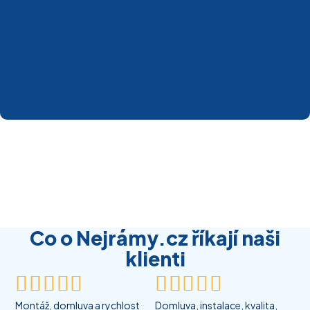
Co o Nejrámy.cz říkají naši
klienti










Montáž, domluva a rychlost
Domluva, instalace, kvalita,