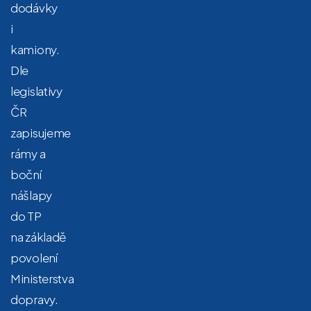
dodávky
i
kamiony.
Dle
legislativy
ČR
zapisujeme
rámy a
boční
nášlapy
do TP
na základě
povolení
Ministerstva
dopravy.