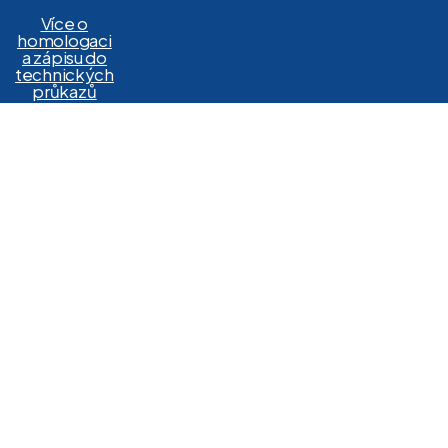
Více o
homologaci
a zápisu do
technických
průkazů