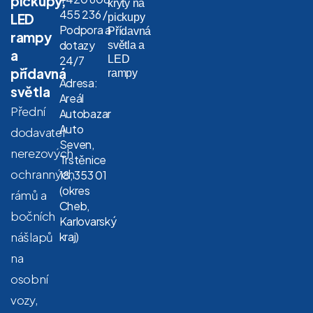
pickupy,
kryty na
455 236 /
LED
pickupy
Podpora a
Přídavná
rampy
dotazy
světla a
a
LED
24/7
přídavná
rampy
Adresa:
světla
Areál
Přední
Autobazar
Auto
dodavatel
Seven,
nerezových
Trstěnice
ochranných
18, 353 01
(okres
rámů a
Cheb,
bočních
Karlovarský
nášlapů
kraj)
na
osobní
vozy,