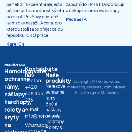
perfektní. Excelentní ale ještě
zapsání do TP za 1! Doporučuji
půjčení auta s možností výletu
a děkuji za nerezové nášlapy.
po okolí. Přívětivý pán, což
Michael P.
jsem roky nezažil. A cena, pro
kterou stojí za to přejet celou
republiku. Čistá práce.
Karel Ch.
Kontaktujte
Homologované
nás
Naše
ochranné
produkty
telefon:
Copyright © Tvorba webu,
rámy,
Nerezové
+420
marketing, reklama, komunikace:
ochranné
608 455
Plus Design & Marketing
nášlapy,
rámy
236
hardtopy,
Boční
rolety a
e-mail:
nášlapy
info@nejramy.cz
na auta
kryty
Hardtopy
na
Whatsapp:
Rolety &
+420 608