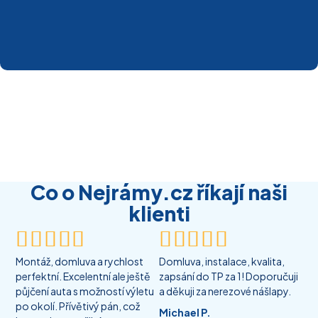
Co o Nejrámy.cz říkají naši
klienti










Montáž, domluva a rychlost
Domluva, instalace, kvalita,
perfektní. Excelentní ale ještě
zapsání do TP za 1! Doporučuji
půjčení auta s možností výletu
a děkuji za nerezové nášlapy.
po okolí. Přívětivý pán, což
Michael P.