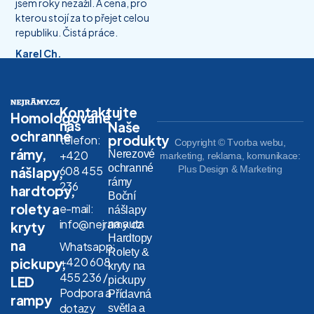
jsem roky nezažil. A cena, pro
kterou stojí za to přejet celou
republiku. Čistá práce.
Karel Ch.
Kontaktujte
Homologované
nás
Naše
ochranné
produkty
telefon:
Copyright © Tvorba webu,
rámy,
Nerezové
+420
marketing, reklama, komunikace:
ochranné
608 455
Plus Design & Marketing
nášlapy,
rámy
236
hardtopy,
Boční
rolety a
e-mail:
nášlapy
info@nejramy.cz
na auta
kryty
Hardtopy
na
Whatsapp:
Rolety &
+420 608
pickupy,
kryty na
455 236 /
LED
pickupy
Podpora a
Přídavná
rampy
dotazy
světla a