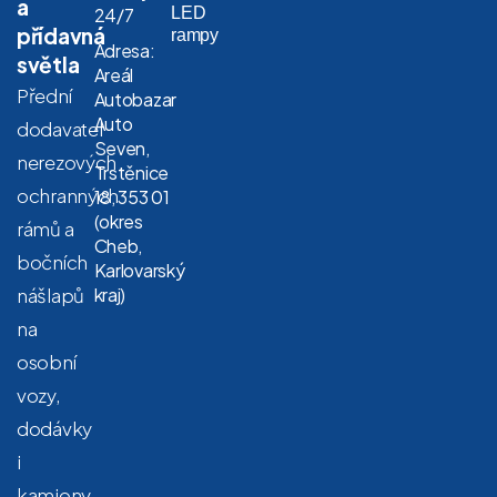
a
LED
24/7
přídavná
rampy
Adresa:
světla
Areál
Přední
Autobazar
Auto
dodavatel
Seven,
nerezových
Trstěnice
ochranných
18, 353 01
(okres
rámů a
Cheb,
bočních
Karlovarský
nášlapů
kraj)
na
osobní
vozy,
dodávky
i
kamiony.