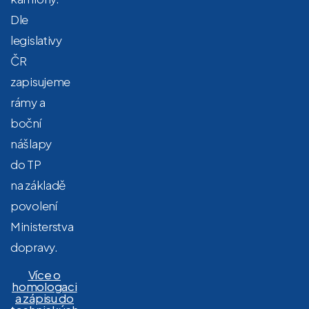
Dle
legislativy
ČR
zapisujeme
rámy a
boční
nášlapy
do TP
na základě
povolení
Ministerstva
dopravy.
Více o
homologaci
a zápisu do