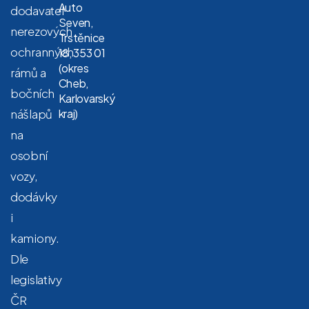
Auto
dodavatel
Seven,
nerezových
Trstěnice
ochranných
18, 353 01
(okres
rámů a
Cheb,
bočních
Karlovarský
nášlapů
kraj)
na
osobní
vozy,
dodávky
i
kamiony.
Dle
legislativy
ČR