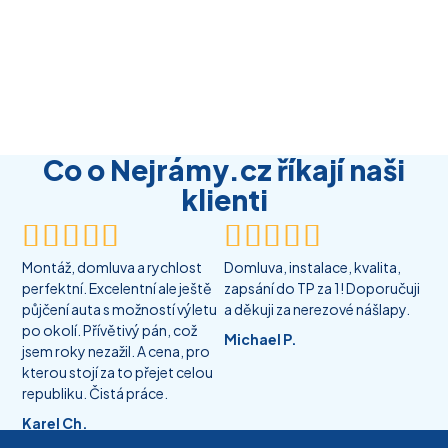
Co o Nejrámy.cz říkají naši
klienti










Montáž, domluva a rychlost
Domluva, instalace, kvalita,
perfektní. Excelentní ale ještě
zapsání do TP za 1! Doporučuji
půjčení auta s možností výletu
a děkuji za nerezové nášlapy.
po okolí. Přívětivý pán, což
Michael P.
jsem roky nezažil. A cena, pro
kterou stojí za to přejet celou
republiku. Čistá práce.
Karel Ch.