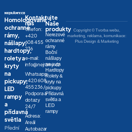
Kontaktujte
Homologované
nás
Naše
ochranné
produkty
telefon:
Copyright © Tvorba webu,
rámy,
Nerezové
+420
marketing, reklama, komunikace:
ochranné
608 455
Plus Design & Marketing
nášlapy,
rámy
236
hardtopy,
Boční
rolety a
e-mail:
nášlapy
info@nejramy.cz
na auta
kryty
Hardtopy
na
Whatsapp:
Rolety &
+420 608
pickupy,
kryty na
455 236 /
LED
pickupy
Podpora a
Přídavná
rampy
dotazy
světla a
a
LED
24/7
přídavná
rampy
Adresa:
světla
Areál
Přední
Autobazar