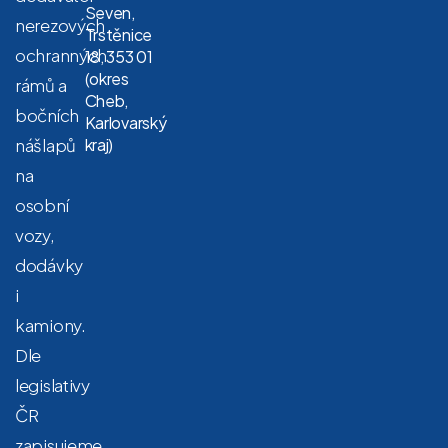
Seven,
nerezových
Trstěnice
ochranných
18, 353 01
(okres
rámů a
Cheb,
bočních
Karlovarský
nášlapů
kraj)
na
osobní
vozy,
dodávky
i
kamiony.
Dle
legislativy
ČR
zapisujeme