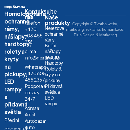
Kontaktujte
Homologované
nás
Naše
ochranné
produkty
telefon:
Copyright © Tvorba webu,
rámy,
Nerezové
+420
marketing, reklama, komunikace:
ochranné
608 455
Plus Design & Marketing
nášlapy,
rámy
236
hardtopy,
Boční
rolety a
e-mail:
nášlapy
info@nejramy.cz
na auta
kryty
Hardtopy
na
Whatsapp:
Rolety &
+420 608
pickupy,
kryty na
455 236 /
LED
pickupy
Podpora a
Přídavná
rampy
dotazy
světla a
a
LED
24/7
přídavná
rampy
Adresa:
světla
Areál
Přední
Autobazar
Auto
dodavatel