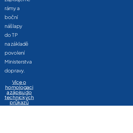
rámy a
boční
nášlapy
do TP
na základě
povolení
Ministerstva
dopravy.
Více o
homologaci
a zápisu do
technických
průkazů