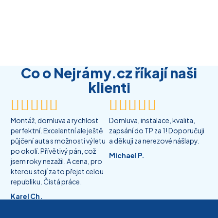
Co o Nejrámy.cz říkají naši
klienti










Montáž, domluva a rychlost
Domluva, instalace, kvalita,
perfektní. Excelentní ale ještě
zapsání do TP za 1! Doporučuji
půjčení auta s možností výletu
a děkuji za nerezové nášlapy.
po okolí. Přívětivý pán, což
Michael P.
jsem roky nezažil. A cena, pro
kterou stojí za to přejet celou
republiku. Čistá práce.
Karel Ch.