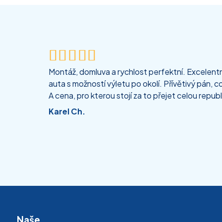





Montáž, domluva a rychlost perfektní. Excelentní
auta s možností výletu po okolí. Přívětivý pán, co
A cena, pro kterou stojí za to přejet celou republ
Karel Ch.
Naše