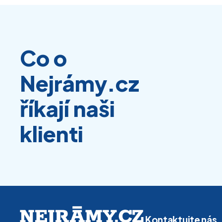
Co o
Nejrámy.cz
říkají naši
klienti
Kontaktujte nás