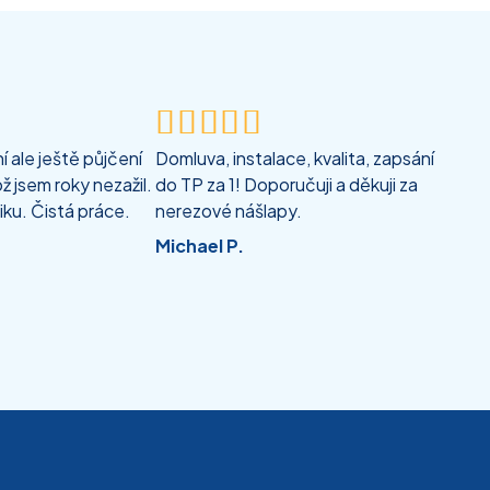





 ale ještě půjčení
Domluva, instalace, kvalita, zapsání
ž jsem roky nezažil.
do TP za 1! Doporučuji a děkuji za
iku. Čistá práce.
nerezové nášlapy.
Michael P.