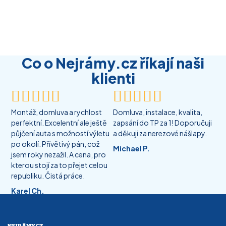
Co o Nejrámy.cz říkají naši
klienti










Montáž, domluva a rychlost
Domluva, instalace, kvalita,
perfektní. Excelentní ale ještě
zapsání do TP za 1! Doporučuji
půjčení auta s možností výletu
a děkuji za nerezové nášlapy.
po okolí. Přívětivý pán, což
Michael P.
jsem roky nezažil. A cena, pro
kterou stojí za to přejet celou
republiku. Čistá práce.
Karel Ch.