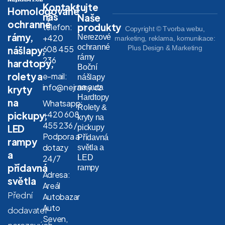
Kontaktujte
Homologované
nás
Naše
ochranné
produkty
telefon:
Copyright © Tvorba webu,
rámy,
Nerezové
+420
marketing, reklama, komunikace:
ochranné
608 455
Plus Design & Marketing
nášlapy,
rámy
236
hardtopy,
Boční
rolety a
e-mail:
nášlapy
info@nejramy.cz
na auta
kryty
Hardtopy
na
Whatsapp:
Rolety &
+420 608
pickupy,
kryty na
455 236 /
LED
pickupy
Podpora a
Přídavná
rampy
dotazy
světla a
a
LED
24/7
přídavná
rampy
Adresa:
světla
Areál
Přední
Autobazar
Auto
dodavatel
Seven,