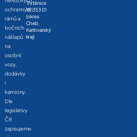
nerezových
Trstěnice
ochranných
18, 353 01
(okres
rámů a
Cheb,
bočních
Karlovarský
nášlapů
kraj)
na
osobní
vozy,
dodávky
i
kamiony.
Dle
legislativy
ČR
zapisujeme