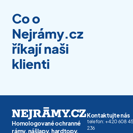
Co o
Nejrámy.cz
říkají naši
klienti
Kontaktujte nás
telefon: +420 608 4
Homologované ochranné
236
rámy, nášlapy, hardtopy,