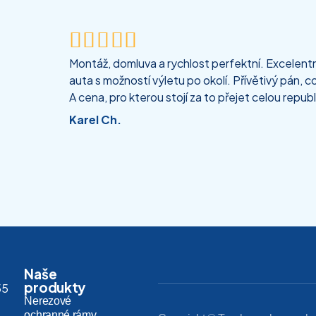





Montáž, domluva a rychlost perfektní. Excelentní
auta s možností výletu po okolí. Přívětivý pán, co
A cena, pro kterou stojí za to přejet celou republ
Karel Ch.
Naše
produkty
55
Nerezové
ochranné rámy