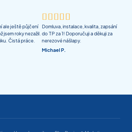





 ale ještě půjčení
Domluva, instalace, kvalita, zapsání
ž jsem roky nezažil.
do TP za 1! Doporučuji a děkuji za
iku. Čistá práce.
nerezové nášlapy.
Michael P.