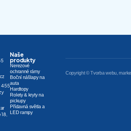
Naše
produkty
55
Nerezové
ochranné rámy
Copyright © Tvorba webu, marke
.cz
Boční nášlapy na
auta
 455
Hardtopy
zy
Rolety & kryty na
pickupy
Přídavná světla a
zar
LED rampy
 18,