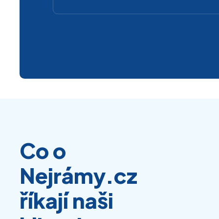
Co o
Nejrámy.cz
říkají naši