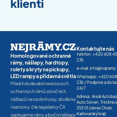
klienti
Kontaktujte nás
telefon: +420 608 4
Homologované ochranné
236
rámy, nášlapy, hardtopy,
e-mail: info@nejramy
rolety a kryty na pickupy,
LED rampy a přídavná světla
Whatsapp: +420 608
236 / Podpora a dota
Přední dodavatel nerezových
24/7
ochranných rámů a bočních
Adresa: Areál Autoba
nášlapů na osobní vozy, dodávky
Auto Seven, Trstěnice
i kamiony. Dle legislativy ČR
353 01 (okres Cheb,
Karlovarský kraj)
zapisujeme rámy a boční nášlapy