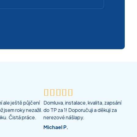





 ale ještě půjčení
Domluva, instalace, kvalita, zapsání
ž jsem roky nezažil.
do TP za 1! Doporučuji a děkuji za
iku. Čistá práce.
nerezové nášlapy.
Michael P.