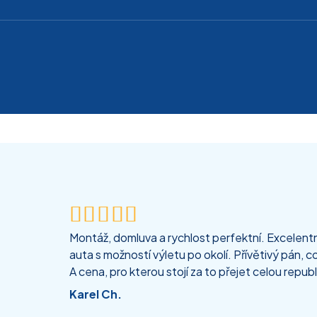





Montáž, domluva a rychlost perfektní. Excelentní
auta s možností výletu po okolí. Přívětivý pán, co
A cena, pro kterou stojí za to přejet celou republ
Karel Ch.