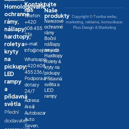
Kontaktujte
Homologované
nás
Naše
ochranné
produkty
telefon:
Copyright © Tvorba webu,
rámy,
Nerezové
+420
marketing, reklama, komunikace:
ochranné
608 455
Plus Design & Marketing
nášlapy,
rámy
236
hardtopy,
Boční
rolety a
e-mail:
nášlapy
info@nejramy.cz
na auta
kryty
Hardtopy
na
Whatsapp:
Rolety &
+420 608
pickupy,
kryty na
455 236 /
LED
pickupy
Podpora a
Přídavná
rampy
dotazy
světla a
a
LED
24/7
přídavná
rampy
Adresa:
světla
Areál
Přední
Autobazar
Auto
dodavatel
Seven,
nerezových