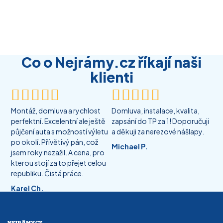
Co o Nejrámy.cz říkají naši
klienti










Montáž, domluva a rychlost
Domluva, instalace, kvalita,
perfektní. Excelentní ale ještě
zapsání do TP za 1! Doporučuji
půjčení auta s možností výletu
a děkuji za nerezové nášlapy.
po okolí. Přívětivý pán, což
Michael P.
jsem roky nezažil. A cena, pro
kterou stojí za to přejet celou
republiku. Čistá práce.
Karel Ch.