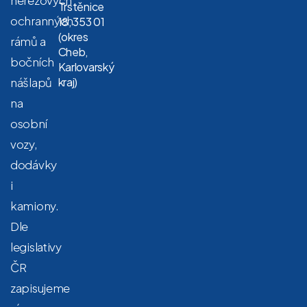
Trstěnice
ochranných
18, 353 01
(okres
rámů a
Cheb,
bočních
Karlovarský
nášlapů
kraj)
na
osobní
vozy,
dodávky
i
kamiony.
Dle
legislativy
ČR
zapisujeme