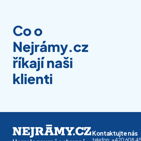
Co o
Nejrámy.cz
říkají naši
klienti
Kontaktujte nás
telefon: +420 608 4