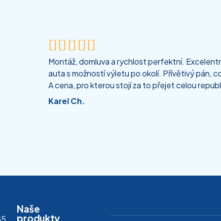





Montáž, domluva a rychlost perfektní. Excelentní
auta s možností výletu po okolí. Přívětivý pán, co
A cena, pro kterou stojí za to přejet celou republ
Karel Ch.
Naše
produkty
55