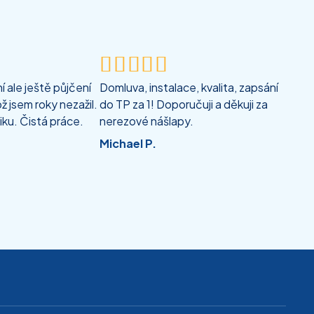





 ale ještě půjčení
Domluva, instalace, kvalita, zapsání
ž jsem roky nezažil.
do TP za 1! Doporučuji a děkuji za
iku. Čistá práce.
nerezové nášlapy.
Michael P.