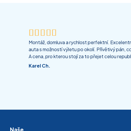





Montáž, domluva a rychlost perfektní. Excelentní
auta s možností výletu po okolí. Přívětivý pán, co
A cena, pro kterou stojí za to přejet celou republ
Karel Ch.
Naše