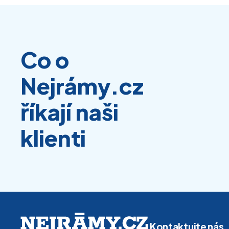
Co o
Nejrámy.cz
říkají naši
klienti
Kontaktujte nás