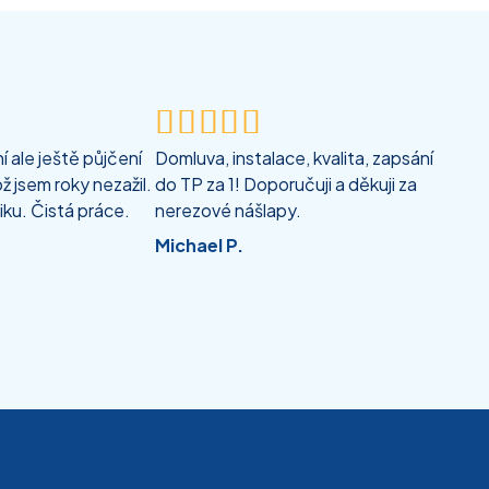





 ale ještě půjčení
Domluva, instalace, kvalita, zapsání
ž jsem roky nezažil.
do TP za 1! Doporučuji a děkuji za
iku. Čistá práce.
nerezové nášlapy.
Michael P.