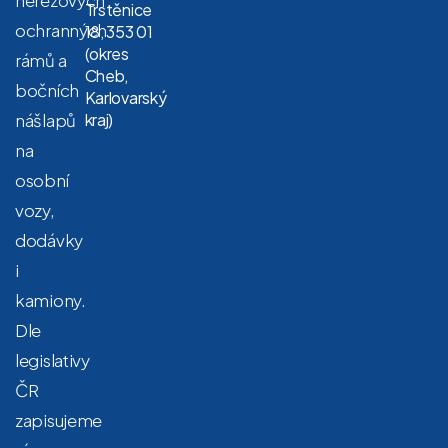
nerezových
Trstěnice
ochranných
18, 353 01
(okres
rámů a
Cheb,
bočních
Karlovarský
nášlapů
kraj)
na
osobní
vozy,
dodávky
i
kamiony.
Dle
legislativy
ČR
zapisujeme