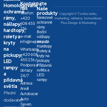
Kontaktujte
Homologované
nás
Naše
ochranné
produkty
telefon:
Copyright © Tvorba webu,
rámy,
Nerezové
+420
marketing, reklama, komunikace:
ochranné
608 455
Plus Design & Marketing
nášlapy,
rámy
236
hardtopy,
Boční
rolety a
e-mail:
nášlapy
info@nejramy.cz
na auta
kryty
Hardtopy
na
Whatsapp:
Rolety &
+420 608
pickupy,
kryty na
455 236 /
LED
pickupy
Podpora a
Přídavná
rampy
dotazy
světla a
a
LED
24/7
přídavná
rampy
Adresa:
světla
Areál
Přední
Autobazar
Auto
dodavatel
Seven,