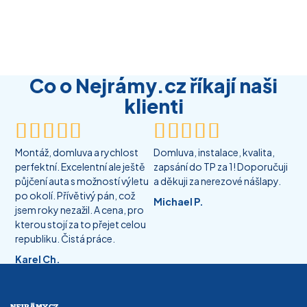
Co o Nejrámy.cz říkají naši
klienti










Montáž, domluva a rychlost
Domluva, instalace, kvalita,
perfektní. Excelentní ale ještě
zapsání do TP za 1! Doporučuji
půjčení auta s možností výletu
a děkuji za nerezové nášlapy.
po okolí. Přívětivý pán, což
Michael P.
jsem roky nezažil. A cena, pro
kterou stojí za to přejet celou
republiku. Čistá práce.
Karel Ch.