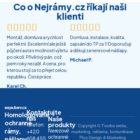
Co o Nejrámy.cz říkají naši
klienti










Montáž, domluva a rychlost
Domluva, instalace, kvalita,
perfektní. Excelentní ale ještě
zapsání do TP za 1! Doporučuji
půjčení auta s možností výletu
a děkuji za nerezové nášlapy.
po okolí. Přívětivý pán, což
Michael P.
jsem roky nezažil. A cena, pro
kterou stojí za to přejet celou
republiku. Čistá práce.
Karel Ch.
Kontaktujte
Homologované
nás
Naše
ochranné
produkty
telefon:
Copyright © Tvorba webu,
rámy,
Nerezové
+420
marketing, reklama, komunikace:
ochranné
608 455
Plus Design & Marketing
nášlapy,