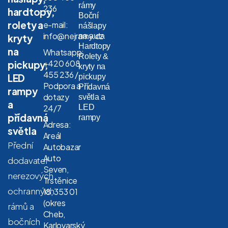
rámy
236
hardtopy,
Boční
rolety a
e-mail:
nášlapy
info@nejramy.cz
na auta
kryty
Hardtopy
na
Whatsapp:
Rolety &
+420 608
pickupy,
kryty na
455 236 /
LED
pickupy
Podpora a
Přídavná
rampy
dotazy
světla a
a
LED
24/7
přídavná
rampy
Adresa:
světla
Areál
Přední
Autobazar
Auto
dodavatel
Seven,
nerezových
Trstěnice
ochranných
18, 353 01
(okres
rámů a
Cheb,
bočních
Karlovarský