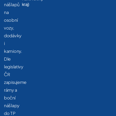
nášlapů
kraj)
na
osobní
vozy,
dodávky
i
kamiony.
Dle
legislativy
ČR
zapisujeme
rámy a
boční
nášlapy
do TP