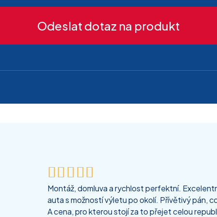
Odeslat dotaz na produkt





Montáž, domluva a rychlost perfektní. Excelentní
auta s možností výletu po okolí. Přívětivý pán, co
A cena, pro kterou stojí za to přejet celou republ