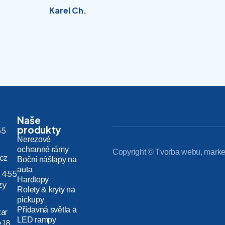
Karel Ch.
Naše
produkty
55
Nerezové
ochranné rámy
Copyright © Tvorba webu, marke
.cz
Boční nášlapy na
auta
 455
Hardtopy
zy
Rolety & kryty na
pickupy
Přídavná světla a
zar
LED rampy
 18,