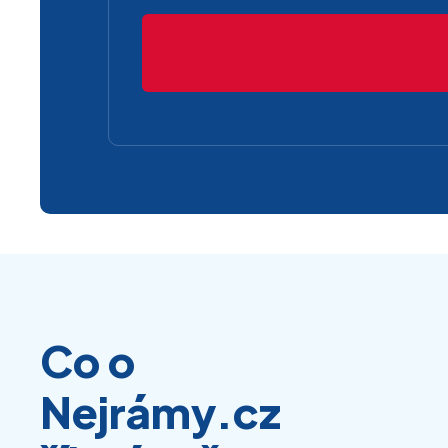
Co o
Nejrámy.cz