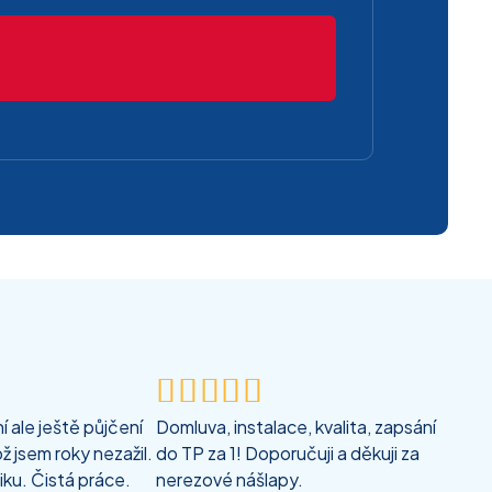





 ale ještě půjčení
Domluva, instalace, kvalita, zapsání
ž jsem roky nezažil.
do TP za 1! Doporučuji a děkuji za
iku. Čistá práce.
nerezové nášlapy.