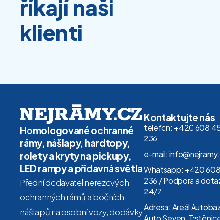
říkají naši
klienti
Kontaktujte nás
telefon: +420 608 4
Homologované ochranné
236
rámy, nášlapy, hardtopy,
e-mail: info@nejramy
rolety a kryty na pickupy,
LED rampy a přídavná světla
Whatsapp: +420 608
236 / Podpora a dota
Přední dodavatel nerezových
24/7
ochranných rámů a bočních
Adresa: Areál Autoba
nášlapů na osobní vozy, dodávky
Auto Seven, Trstěnice