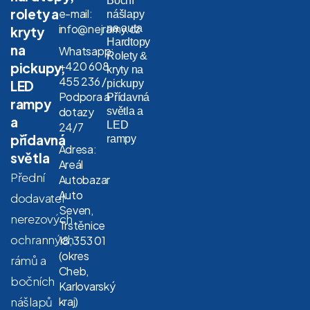
Boční
rolety a
e-mail:
nášlapy
info@nejramy.cz
na auta
kryty
Hardtopy
na
Whatsapp:
Rolety &
+420 608
pickupy,
kryty na
455 236 /
LED
pickupy
Podpora a
Přídavná
rampy
dotazy
světla a
a
LED
24/7
přídavná
rampy
Adresa:
světla
Areál
Přední
Autobazar
Auto
dodavatel
Seven,
nerezových
Trstěnice
ochranných
18, 353 01
(okres
rámů a
Cheb,
bočních
Karlovarský
nášlapů
kraj)