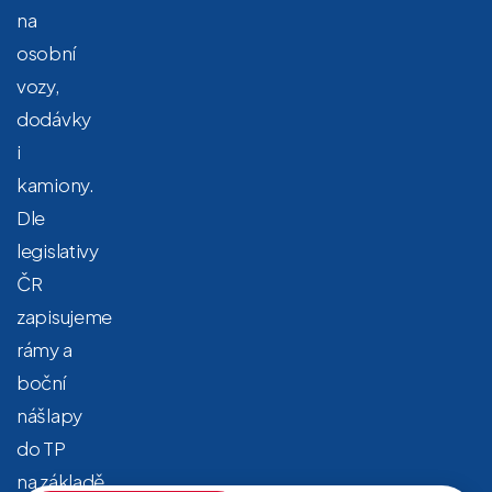
na
osobní
vozy,
dodávky
i
kamiony.
Dle
legislativy
ČR
zapisujeme
rámy a
boční
nášlapy
do TP
na základě