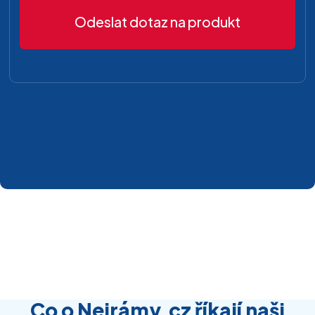
Odeslat dotaz na produkt
Co o Nejrámy.cz říkají naši