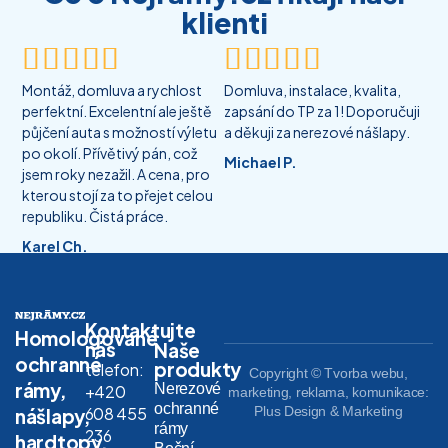
klienti










Montáž, domluva a rychlost
Domluva, instalace, kvalita,
perfektní. Excelentní ale ještě
zapsání do TP za 1! Doporučuji
půjčení auta s možností výletu
a děkuji za nerezové nášlapy.
po okolí. Přívětivý pán, což
Michael P.
jsem roky nezažil. A cena, pro
kterou stojí za to přejet celou
republiku. Čistá práce.
Karel Ch.
Kontaktujte
Homologované
nás
Naše
ochranné
produkty
telefon:
Copyright © Tvorba webu,
rámy,
Nerezové
+420
marketing, reklama, komunikace:
ochranné
608 455
Plus Design & Marketing
nášlapy,
rámy
236
hardtopy,