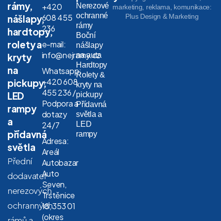
rámy,
Nerezové
+420
marketing, reklama, komunikace:
ochranné
608 455
Plus Design & Marketing
nášlapy,
rámy
236
hardtopy,
Boční
rolety a
e-mail:
nášlapy
info@nejramy.cz
na auta
kryty
Hardtopy
na
Whatsapp:
Rolety &
+420 608
pickupy,
kryty na
455 236 /
LED
pickupy
Podpora a
Přídavná
rampy
dotazy
světla a
a
LED
24/7
přídavná
rampy
Adresa:
světla
Areál
Přední
Autobazar
Auto
dodavatel
Seven,
nerezových
Trstěnice
ochranných
18, 353 01
(okres
rámů a