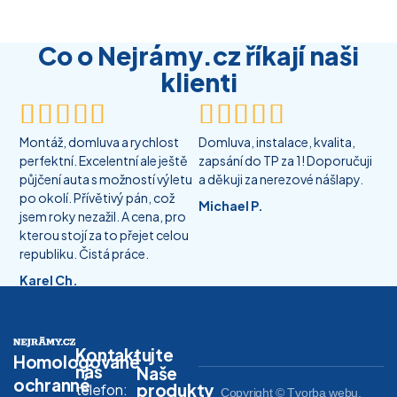
Co o Nejrámy.cz říkají naši
klienti










Montáž, domluva a rychlost
Domluva, instalace, kvalita,
perfektní. Excelentní ale ještě
zapsání do TP za 1! Doporučuji
půjčení auta s možností výletu
a děkuji za nerezové nášlapy.
po okolí. Přívětivý pán, což
Michael P.
jsem roky nezažil. A cena, pro
kterou stojí za to přejet celou
republiku. Čistá práce.
Karel Ch.
Kontaktujte
Homologované
nás
Naše
ochranné
produkty
telefon:
Copyright © Tvorba webu,