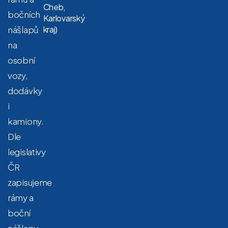
Cheb,
bočních
Karlovarský
nášlapů
kraj)
na
osobní
vozy,
dodávky
i
kamiony.
Dle
legislativy
ČR
zapisujeme
rámy a
boční