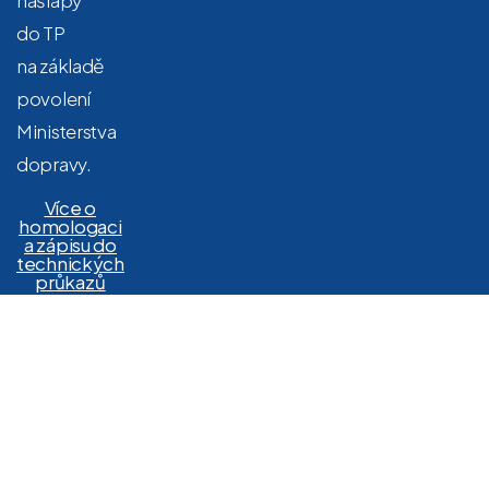
nášlapy
do TP
na základě
povolení
Ministerstva
dopravy.
Více o
homologaci
a zápisu do
technických
průkazů