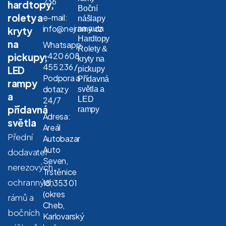
236
hardtopy,
Boční
rolety a
e-mail:
nášlapy
info@nejramy.cz
na auta
kryty
Hardtopy
na
Whatsapp:
Rolety &
+420 608
pickupy,
kryty na
455 236 /
LED
pickupy
Podpora a
Přídavná
rampy
dotazy
světla a
a
LED
24/7
přídavná
rampy
Adresa:
světla
Areál
Přední
Autobazar
Auto
dodavatel
Seven,
nerezových
Trstěnice
ochranných
18, 353 01
(okres
rámů a
Cheb,
bočních
Karlovarský