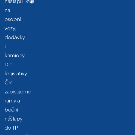
nášlapů
kraj)
na
osobní
vozy,
dodávky
i
kamiony.
Dle
legislativy
ČR
zapisujeme
rámy a
boční
nášlapy
do TP