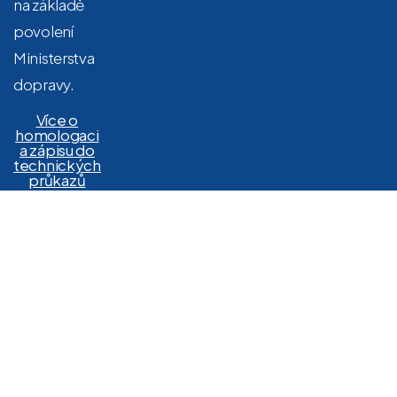
na základě
povolení
Ministerstva
dopravy.
Více o
homologaci
a zápisu do
technických
průkazů