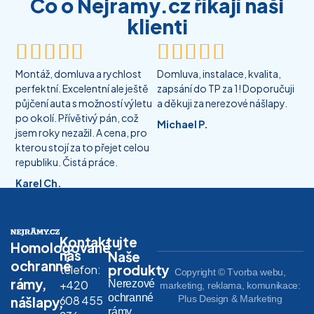
Co o Nejrámy.cz říkají naši
klienti










Montáž, domluva a rychlost
Domluva, instalace, kvalita,
perfektní. Excelentní ale ještě
zapsání do TP za 1! Doporučuji
půjčení auta s možností výletu
a děkuji za nerezové nášlapy.
po okolí. Přívětivý pán, což
Michael P.
jsem roky nezažil. A cena, pro
kterou stojí za to přejet celou
republiku. Čistá práce.
Karel Ch.
Kontaktujte
Homologované
nás
Naše
ochranné
produkty
telefon:
Copyright © Tvorba webu,
rámy,
Nerezové
+420
marketing, reklama, komunikace:
ochranné
608 455
Plus Design & Marketing
nášlapy,
rámy