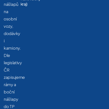
nášlapů
kraj)
na
osobní
vozy,
dodávky
i
kamiony.
Dle
legislativy
ČR
zapisujeme
rámy a
boční
nášlapy
do TP