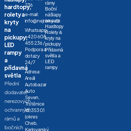
rámy
236
hardtopy,
Boční
rolety a
e-mail:
nášlapy
info@nejramy.cz
na auta
kryty
Hardtopy
na
Whatsapp:
Rolety &
+420 608
pickupy,
kryty na
455 236 /
LED
pickupy
Podpora a
Přídavná
rampy
dotazy
světla a
a
LED
24/7
přídavná
rampy
Adresa:
světla
Areál
Přední
Autobazar
Auto
dodavatel
Seven,
nerezových
Trstěnice
ochranných
18, 353 01
(okres
rámů a
Cheb,
bočních
Karlovarský