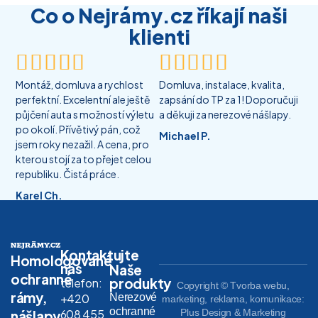
Co o Nejrámy.cz říkají naši
klienti










Montáž, domluva a rychlost
Domluva, instalace, kvalita,
perfektní. Excelentní ale ještě
zapsání do TP za 1! Doporučuji
půjčení auta s možností výletu
a děkuji za nerezové nášlapy.
po okolí. Přívětivý pán, což
Michael P.
jsem roky nezažil. A cena, pro
kterou stojí za to přejet celou
republiku. Čistá práce.
Karel Ch.
Kontaktujte
Homologované
nás
Naše
ochranné
produkty
telefon:
Copyright © Tvorba webu,
rámy,
Nerezové
+420
marketing, reklama, komunikace:
ochranné
608 455
Plus Design & Marketing
nášlapy,