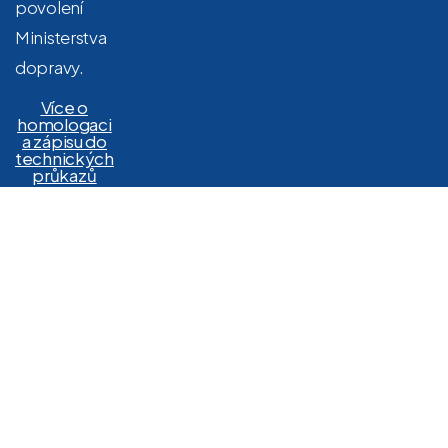
povolení
Ministerstva
dopravy.
Více o
homologaci
a zápisu do
technických
průkazů