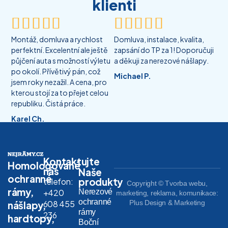
klienti










Montáž, domluva a rychlost
Domluva, instalace, kvalita,
perfektní. Excelentní ale ještě
zapsání do TP za 1! Doporučuji
půjčení auta s možností výletu
a děkuji za nerezové nášlapy.
po okolí. Přívětivý pán, což
Michael P.
jsem roky nezažil. A cena, pro
kterou stojí za to přejet celou
republiku. Čistá práce.
Karel Ch.
Kontaktujte
Homologované
nás
Naše
ochranné
produkty
telefon:
Copyright © Tvorba webu,
rámy,
Nerezové
+420
marketing, reklama, komunikace:
ochranné
608 455
Plus Design & Marketing
nášlapy,
rámy
236
hardtopy,
Boční