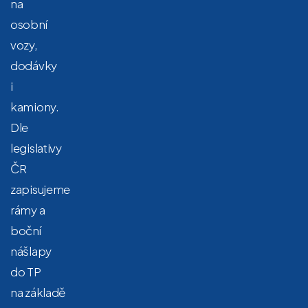
na
osobní
vozy,
dodávky
i
kamiony.
Dle
legislativy
ČR
zapisujeme
rámy a
boční
nášlapy
do TP
na základě