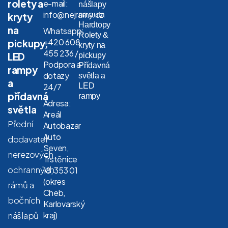
rolety a
e-mail:
nášlapy
info@nejramy.cz
na auta
kryty
Hardtopy
na
Whatsapp:
Rolety &
+420 608
pickupy,
kryty na
455 236 /
LED
pickupy
Podpora a
Přídavná
rampy
dotazy
světla a
a
LED
24/7
přídavná
rampy
Adresa:
světla
Areál
Přední
Autobazar
Auto
dodavatel
Seven,
nerezových
Trstěnice
ochranných
18, 353 01
(okres
rámů a
Cheb,
bočních
Karlovarský
nášlapů
kraj)