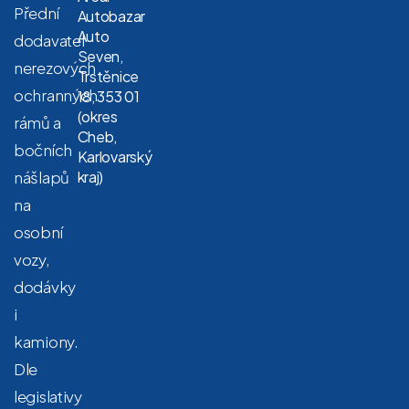
Přední
Autobazar
Auto
dodavatel
Seven,
nerezových
Trstěnice
ochranných
18, 353 01
(okres
rámů a
Cheb,
bočních
Karlovarský
nášlapů
kraj)
na
osobní
vozy,
dodávky
i
kamiony.
Dle
legislativy