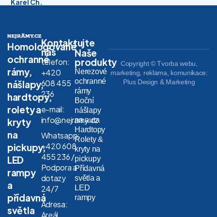
Karel Ch.
Kontaktujte
Homologované
nás
Naše
ochranné
produkty
telefon:
Copyright © Tvorba webu,
rámy,
Nerezové
+420
marketing, reklama, komunikace:
ochranné
608 455
Plus Design & Marketing
nášlapy,
rámy
236
hardtopy,
Boční
rolety a
e-mail:
nášlapy
info@nejramy.cz
na auta
kryty
Hardtopy
na
Whatsapp:
Rolety &
+420 608
pickupy,
kryty na
455 236 /
LED
pickupy
Podpora a
Přídavná
rampy
dotazy
světla a
a
LED
24/7
přídavná
rampy
Adresa:
světla
Areál