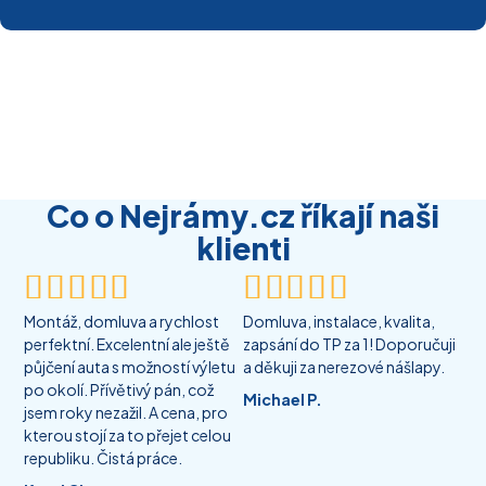
Co o Nejrámy.cz říkají naši
klienti










Montáž, domluva a rychlost
Domluva, instalace, kvalita,
perfektní. Excelentní ale ještě
zapsání do TP za 1! Doporučuji
půjčení auta s možností výletu
a děkuji za nerezové nášlapy.
po okolí. Přívětivý pán, což
Michael P.
jsem roky nezažil. A cena, pro
kterou stojí za to přejet celou
republiku. Čistá práce.