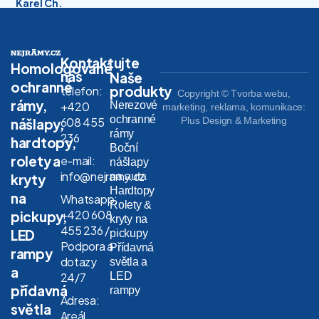
Karel Ch.
Kontaktujte
Homologované
nás
Naše
ochranné
produkty
telefon:
Copyright © Tvorba webu,
rámy,
Nerezové
+420
marketing, reklama, komunikace:
ochranné
608 455
Plus Design & Marketing
nášlapy,
rámy
236
hardtopy,
Boční
rolety a
e-mail:
nášlapy
info@nejramy.cz
na auta
kryty
Hardtopy
na
Whatsapp:
Rolety &
+420 608
pickupy,
kryty na
455 236 /
LED
pickupy
Podpora a
Přídavná
rampy
dotazy
světla a
a
LED
24/7
přídavná
rampy
Adresa:
světla
Areál