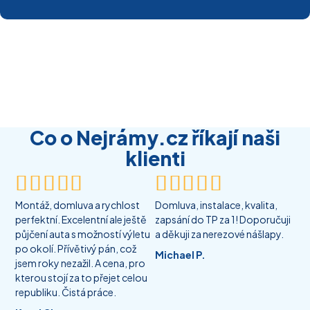
Co o Nejrámy.cz říkají naši
klienti










Montáž, domluva a rychlost
Domluva, instalace, kvalita,
perfektní. Excelentní ale ještě
zapsání do TP za 1! Doporučuji
půjčení auta s možností výletu
a děkuji za nerezové nášlapy.
po okolí. Přívětivý pán, což
Michael P.
jsem roky nezažil. A cena, pro
kterou stojí za to přejet celou
republiku. Čistá práce.