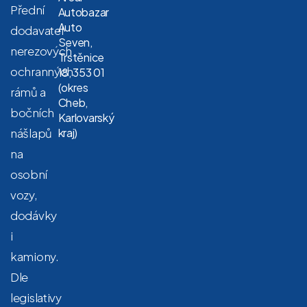
Přední
Autobazar
Auto
dodavatel
Seven,
nerezových
Trstěnice
ochranných
18, 353 01
(okres
rámů a
Cheb,
bočních
Karlovarský
nášlapů
kraj)
na
osobní
vozy,
dodávky
i
kamiony.
Dle
legislativy