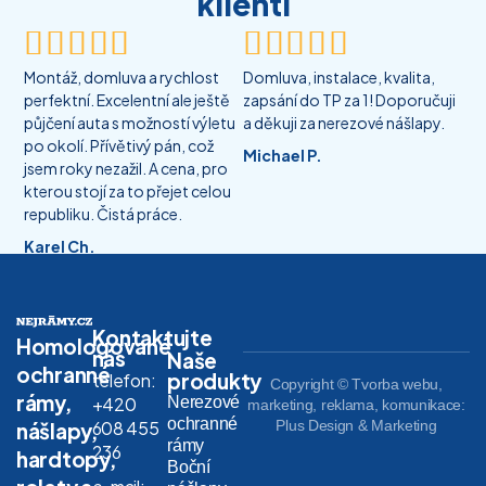
klienti










Montáž, domluva a rychlost
Domluva, instalace, kvalita,
perfektní. Excelentní ale ještě
zapsání do TP za 1! Doporučuji
půjčení auta s možností výletu
a děkuji za nerezové nášlapy.
po okolí. Přívětivý pán, což
Michael P.
jsem roky nezažil. A cena, pro
kterou stojí za to přejet celou
republiku. Čistá práce.
Karel Ch.
Kontaktujte
Homologované
nás
Naše
ochranné
produkty
telefon:
Copyright © Tvorba webu,
rámy,
Nerezové
+420
marketing, reklama, komunikace:
ochranné
608 455
Plus Design & Marketing
nášlapy,
rámy
236
hardtopy,
Boční