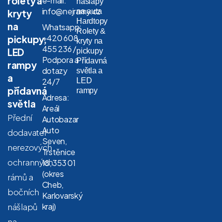
rolety a
e-mail:
nášlapy
info@nejramy.cz
na auta
kryty
Hardtopy
na
Whatsapp:
Rolety &
+420 608
pickupy,
kryty na
455 236 /
LED
pickupy
Podpora a
Přídavná
rampy
dotazy
světla a
a
LED
24/7
přídavná
rampy
Adresa:
světla
Areál
Přední
Autobazar
Auto
dodavatel
Seven,
nerezových
Trstěnice
ochranných
18, 353 01
(okres
rámů a
Cheb,
bočních
Karlovarský
nášlapů
kraj)
na