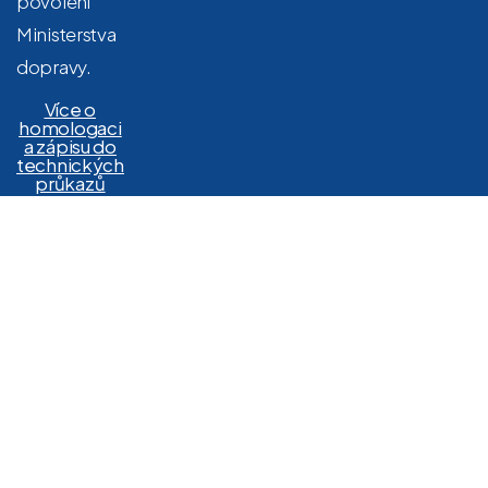
povolení
Ministerstva
dopravy.
Více o
homologaci
a zápisu do
technických
průkazů