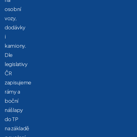
osobní
vozy,
dodávky
i
kamiony.
Dle
legislativy
ČR
zapisujeme
rámy a
boční
nášlapy
do TP
na základě