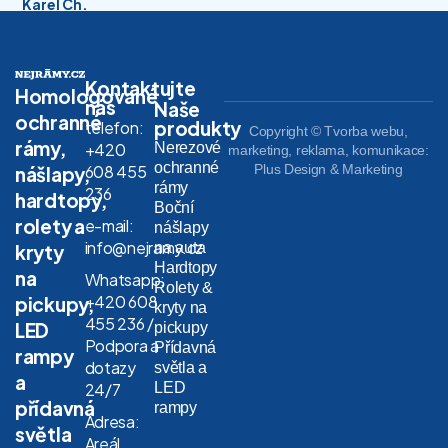
Karel Ch.
Kontaktujte
Homologované
nás
Naše
ochranné
produkty
telefon:
Copyright © Tvorba webu,
rámy,
Nerezové
+420
marketing, reklama, komunikace:
ochranné
608 455
Plus Design & Marketing
nášlapy,
rámy
236
hardtopy,
Boční
rolety a
e-mail:
nášlapy
info@nejramy.cz
na auta
kryty
Hardtopy
na
Whatsapp:
Rolety &
+420 608
pickupy,
kryty na
455 236 /
LED
pickupy
Podpora a
Přídavná
rampy
dotazy
světla a
a
LED
24/7
přídavná
rampy
Adresa:
světla
Areál