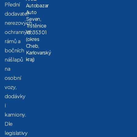
Přední
Autobazar
Auto
dodavatel
Seven,
nerezových
Trstěnice
ochranných
18, 353 01
(okres
rámů a
Cheb,
bočních
Karlovarský
nášlapů
kraj)
na
osobní
vozy,
dodávky
i
kamiony.
Dle
legislativy