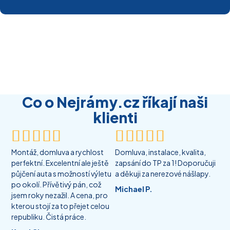
Co o Nejrámy.cz říkají naši
klienti










Montáž, domluva a rychlost
Domluva, instalace, kvalita,
perfektní. Excelentní ale ještě
zapsání do TP za 1! Doporučuji
půjčení auta s možností výletu
a děkuji za nerezové nášlapy.
po okolí. Přívětivý pán, což
Michael P.
jsem roky nezažil. A cena, pro
kterou stojí za to přejet celou
republiku. Čistá práce.