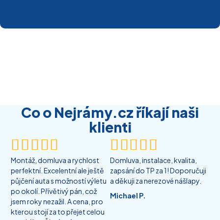
Co o Nejrámy.cz říkají naši
klienti










Montáž, domluva a rychlost
Domluva, instalace, kvalita,
perfektní. Excelentní ale ještě
zapsání do TP za 1! Doporučuji
půjčení auta s možností výletu
a děkuji za nerezové nášlapy.
po okolí. Přívětivý pán, což
Michael P.
jsem roky nezažil. A cena, pro
kterou stojí za to přejet celou