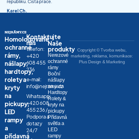
republiku. Čistá práce.
Karel Ch.
Kontaktujte
Homologované
nás
Naše
ochranné
produkty
telefon:
Copyright © Tvorba webu,
rámy,
Nerezové
+420
marketing, reklama, komunikace:
ochranné
608 455
Plus Design & Marketing
nášlapy,
rámy
236
hardtopy,
Boční
rolety a
e-mail:
nášlapy
info@nejramy.cz
na auta
kryty
Hardtopy
na
Whatsapp:
Rolety &
+420 608
pickupy,
kryty na
455 236 /
LED
pickupy
Podpora a
Přídavná
rampy
dotazy
světla a
a
LED
24/7
přídavná
rampy