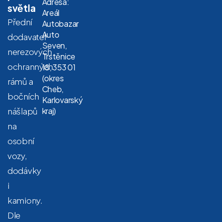
Adresa:
světla
Areál
Přední
Autobazar
Auto
dodavatel
Seven,
nerezových
Trstěnice
ochranných
18, 353 01
(okres
rámů a
Cheb,
bočních
Karlovarský
nášlapů
kraj)
na
osobní
vozy,
dodávky
i
kamiony.
Dle