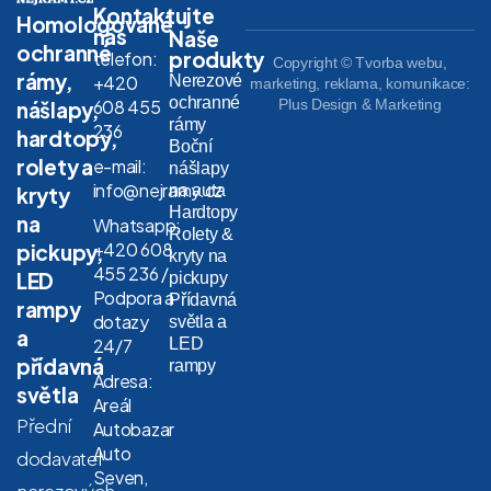
Kontaktujte
Homologované
nás
Naše
ochranné
produkty
telefon:
Copyright © Tvorba webu,
rámy,
Nerezové
+420
marketing, reklama, komunikace:
ochranné
608 455
Plus Design & Marketing
nášlapy,
rámy
236
hardtopy,
Boční
rolety a
e-mail:
nášlapy
info@nejramy.cz
na auta
kryty
Hardtopy
na
Whatsapp:
Rolety &
+420 608
pickupy,
kryty na
455 236 /
LED
pickupy
Podpora a
Přídavná
rampy
dotazy
světla a
a
LED
24/7
přídavná
rampy
Adresa:
světla
Areál
Přední
Autobazar
Auto
dodavatel
Seven,