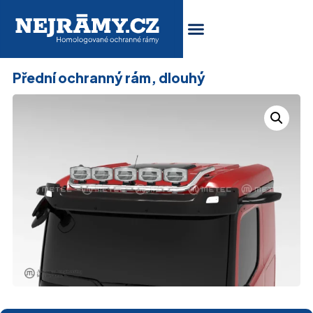
Přední ochranný rám, dlouhý