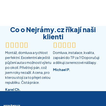
Co o Nejrámy.cz říkají naši
klienti










Montáž, domluva a rychlost
Domluva, instalace, kvalita,
perfektní. Excelentní ale ještě
zapsání do TP za 1! Doporučuji
půjčení auta s možností výletu
a děkuji za nerezové nášlapy.
po okolí. Přívětivý pán, což
Michael P.
jsem roky nezažil. A cena, pro
kterou stojí za to přejet celou
republiku. Čistá práce.
Karel Ch.