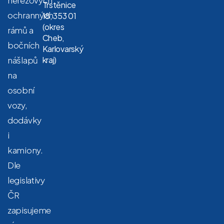
nerezových
Trstěnice
ochranných
18, 353 01
(okres
rámů a
Cheb,
bočních
Karlovarský
nášlapů
kraj)
na
osobní
vozy,
dodávky
i
kamiony.
Dle
legislativy
ČR
zapisujeme