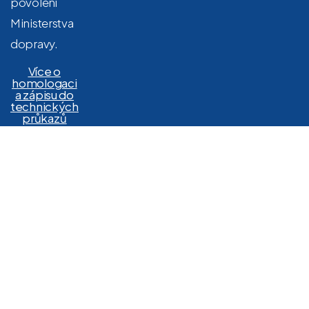
povolení
Ministerstva
dopravy.
Více o
homologaci
a zápisu do
technických
průkazů