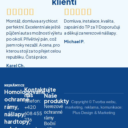
klienti










Montáž, domluva a rychlost
Domluva, instalace, kvalita,
perfektní. Excelentní ale ještě
zapsání do TP za 1! Doporučuji
půjčení auta s možností výletu
a děkuji za nerezové nášlapy.
po okolí. Přívětivý pán, což
Michael P.
jsem roky nezažil. A cena, pro
kterou stojí za to přejet celou
republiku. Čistá práce.
Karel Ch.
Kontaktujte
Homologované
nás
Naše
ochranné
produkty
telefon:
Copyright © Tvorba webu,
rámy,
Nerezové
+420
marketing, reklama, komunikace:
ochranné
608 455
Plus Design & Marketing
nášlapy,
rámy
236
hardtopy,
Boční