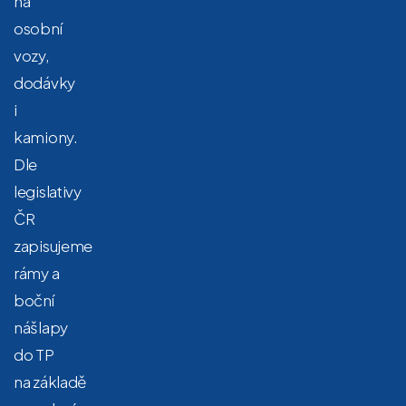
na
osobní
vozy,
dodávky
i
kamiony.
Dle
legislativy
ČR
zapisujeme
rámy a
boční
nášlapy
do TP
na základě