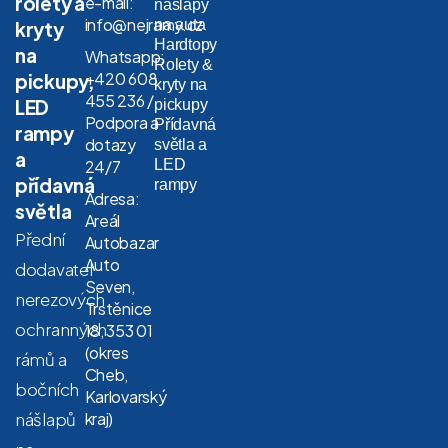
rolety a
e-mail:
nášlapy
info@nejramy.cz
na auta
kryty
Hardtopy
na
Whatsapp:
Rolety &
+420 608
pickupy,
kryty na
455 236 /
LED
pickupy
Podpora a
Přídavná
rampy
dotazy
světla a
a
LED
24/7
přídavná
rampy
Adresa:
světla
Areál
Přední
Autobazar
Auto
dodavatel
Seven,
nerezových
Trstěnice
ochranných
18, 353 01
(okres
rámů a
Cheb,
bočních
Karlovarský
nášlapů
kraj)