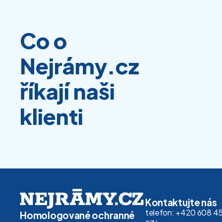
Co o
Nejrámy.cz
říkají naši
klienti
Kontaktujte nás
telefon: +420 608 4
Homologované ochranné