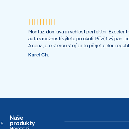





Montáž, domluva a rychlost perfektní. Excelentní
auta s možností výletu po okolí. Přívětivý pán, co
A cena, pro kterou stojí za to přejet celou republ
Karel Ch.
Naše
produkty
55
Nerezové