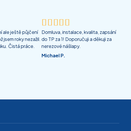





 ale ještě půjčení
Domluva, instalace, kvalita, zapsání
ž jsem roky nezažil.
do TP za 1! Doporučuji a děkuji za
iku. Čistá práce.
nerezové nášlapy.
Michael P.