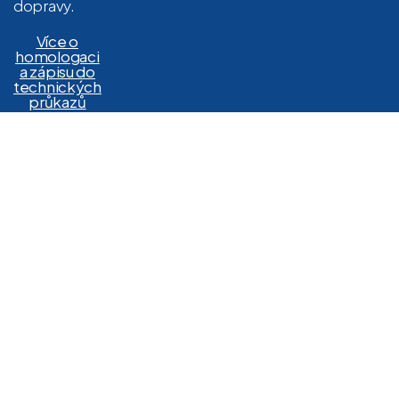
dopravy.
Více o
homologaci
a zápisu do
technických
průkazů