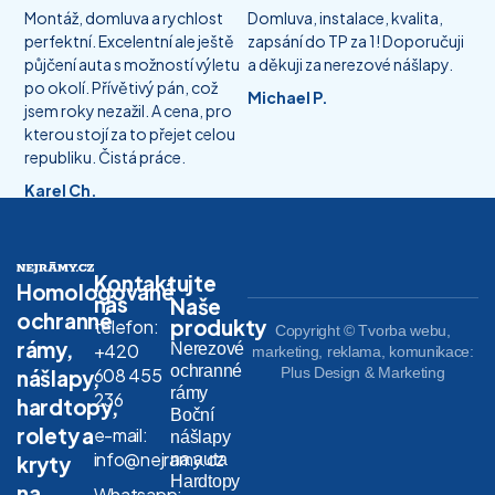
Montáž, domluva a rychlost
Domluva, instalace, kvalita,
perfektní. Excelentní ale ještě
zapsání do TP za 1! Doporučuji
půjčení auta s možností výletu
a děkuji za nerezové nášlapy.
po okolí. Přívětivý pán, což
Michael P.
jsem roky nezažil. A cena, pro
kterou stojí za to přejet celou
republiku. Čistá práce.
Karel Ch.
Kontaktujte
Homologované
nás
Naše
ochranné
produkty
telefon:
Copyright © Tvorba webu,
rámy,
Nerezové
+420
marketing, reklama, komunikace:
ochranné
608 455
Plus Design & Marketing
nášlapy,
rámy
236
hardtopy,
Boční
rolety a
e-mail:
nášlapy
info@nejramy.cz
na auta
kryty
Hardtopy
na
Whatsapp: