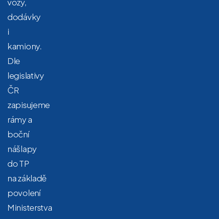
vozy,
dodávky
i
kamiony.
Dle
legislativy
ČR
zapisujeme
rámy a
boční
nášlapy
do TP
na základě
povolení
Ministerstva