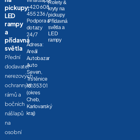
Rolety &
+420 608
pickupy,
kryty na
455 236 /
LED
pickupy
Podpora a
Přídavná
rampy
dotazy
světla a
a
LED
24/7
přídavná
rampy
Adresa:
světla
Areál
Přední
Autobazar
Auto
dodavatel
Seven,
nerezových
Trstěnice
ochranných
18, 353 01
(okres
rámů a
Cheb,
bočních
Karlovarský
nášlapů
kraj)
na
osobní