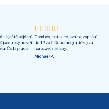





 ale ještě půjčení
Domluva, instalace, kvalita, zapsání
ž jsem roky nezažil.
do TP za 1! Doporučuji a děkuji za
iku. Čistá práce.
nerezové nášlapy.
Michael P.