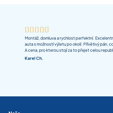





Montáž, domluva a rychlost perfektní. Excelentní
auta s možností výletu po okolí. Přívětivý pán, co
A cena, pro kterou stojí za to přejet celou republ
Karel Ch.