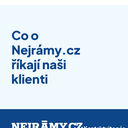
Co o
Nejrámy.cz
říkají naši
klienti