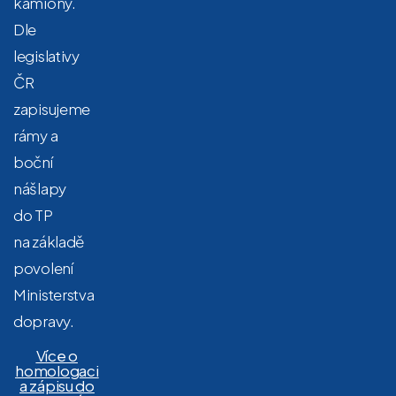
kamiony.
Dle
legislativy
ČR
zapisujeme
rámy a
boční
nášlapy
do TP
na základě
povolení
Ministerstva
dopravy.
Více o
homologaci
a zápisu do