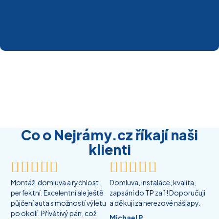
Co o Nejrámy.cz říkají naši
klienti










Montáž, domluva a rychlost
Domluva, instalace, kvalita,
perfektní. Excelentní ale ještě
zapsání do TP za 1! Doporučuji
půjčení auta s možností výletu
a děkuji za nerezové nášlapy.
po okolí. Přívětivý pán, což
Michael P.