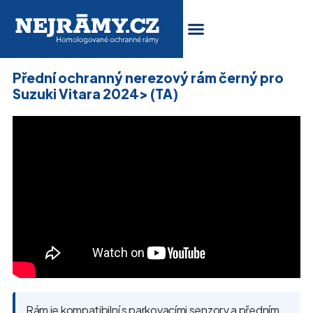
Přední ochranný nerezový rám černý pro
Suzuki Vitara 2024> (TA)
Rám je kompatibilní s parkovacími senzory a předním