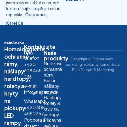
jsem roky nezažil. A cena, pro
kterou stojí za to přejet celou
republiku. Čistá práce.
Karel Ch.
Kontaktujte
Homologované
nás
Naše
ochranné
produkty
telefon:
Copyright © Tvorba webu,
rámy,
Nerezové
+420
marketing, reklama, komunikace:
ochranné
608 455
Plus Design & Marketing
nášlapy,
rámy
236
hardtopy,
Boční
rolety a
e-mail:
nášlapy
info@nejramy.cz
na auta
kryty
Hardtopy
na
Whatsapp:
Rolety &
+420 608
pickupy,
kryty na
455 236 /
LED
pickupy
Podpora a
Přídavná
rampy
dotazy
světla a