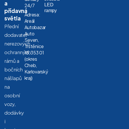
a
LED
24/7
přídavná
rampy
Adresa:
světla
Areál
Přední
Autobazar
Auto
dodavatel
Seven,
nerezových
Trstěnice
ochranných
18, 353 01
(okres
rámů a
Cheb,
bočních
Karlovarský
nášlapů
kraj)
na
osobní
vozy,
dodávky
i